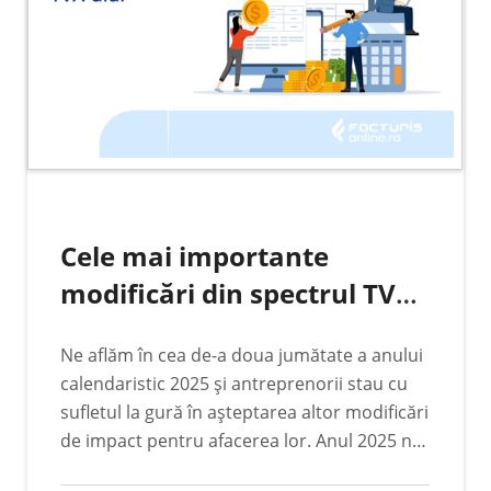
Cele mai importante
modificări din spectrul TVA-
ului. Minighidul
Ne aflăm în cea de-a doua jumătate a anului
antreprenorului anului
calendaristic 2025 și antreprenorii stau cu
2025
sufletul la gură în așteptarea altor modificări
de impact pentru afacerea lor. Anul 2025 nu
a fost unul tocmai facil pentru marea