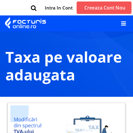
Creeaza Cont Nou
Intra In Cont
taxa pe valoare
adaugata