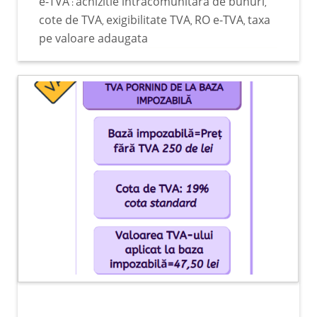
e-TVA
achizitie intracomunitara de bunuri
:
,
actuală raportat la TVA. Aplicarea regimului
cote de TVA
exigibilitate TVA
RO e-TVA
taxa
,
,
,
special de scutire: persoanele impozabile a
pe valoare adaugata
căror cifra de afaceri anuală, declarată sau
realizată, nu depășește plafonul de 300 000
de lei (echivalentul a 88 500 euro calculat la
cursul de schimb al BNR la data aderării
României în UE). Practic, dacă cifra ta de
afaceri anuală nu depășește acest plafon, nu
trebuie să te înregistezi la persoană
impozabilă plătitoare de TVA. Cu alte
cuvinte, statusul vectorului fiscal cu privire
la acest impozit rămâne neschimbat până la
depășirea acestui plafon, și anume:
persoană impozabilă neplătitoare de TVA.
Cadrul legal: 310, alin. (1) din cadrul Legii nr.
227/2015 privind Codul Fiscal. Aplicarea
sistemului TVA la încasare: persoanele