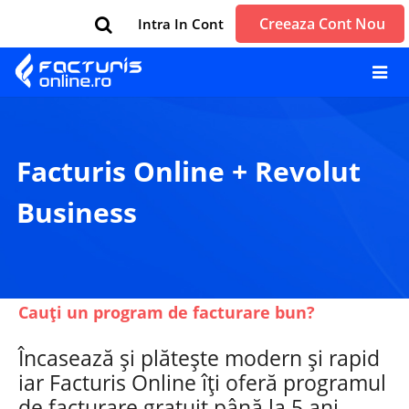
Creeaza Cont Nou
Intra In Cont
Facturis Online + Revolut
Business
Cauți un program de facturare bun?
Încasează și plătește modern și rapid
iar Facturis Online îți oferă programul
de facturare gratuit până la 5 ani