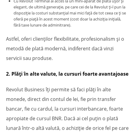
Cu Revolut Terminal ai acces la un mini-aparat de plată ușor și
elegant, de ultimă generație, pe care cei de la Revolut ți-l pun la
dispoziție la costuri substanțial mai mici față de tot ceea ce ți se
oferă pe piață în acest moment (cost doar la achiziția inițială,
fără taxe lunare de adminitrare).
Astfel, oferi clienților flexibilitate, profesionalism și o
metodă de plată modernă, indiferent dacă vinzi
servicii sau produse.
2. Plăți în alte valute, la cursuri foarte avantajoase
Revolut Business îți permite să faci plăți în alte
monede, direct din contul de lei, fie prin transfer
bancar, fie cu cardul, la cursuri interbancare, foarte
apropiate de cursul BNR. Dacă ai cel puțin o plată
lunară într-o altă valută, o achiziție de orice fel pe care