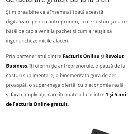
Știm prea bine ce a însemnat toată această
digitalizare pentru antrepronori, cu ce costuri și cu ce
bătăi de cap a venit la pachet și cum a reușit să
îngenuncheze micile afaceri.
Prin parteneriatul dintre
Facturis Online
și
Revolut
Business
, îți oferim ție antreprenorule, o pauză de la
costuri suplimentare, o binemeritată gură de aer
proaspăt, o super-mega ofertă, cu o economie reală
și fără complicații, care îți poate aduce între
1 și 5 ani
de Facturis Online gratuit
.