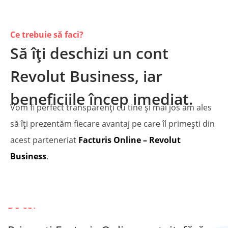
Ce trebuie să faci?
Să îți deschizi un cont
Revolut Business, iar
beneficiile încep imediat.
Vom fi perfect transparenți cu tine și mai jos am ales
să îți prezentăm fiecare avantaj pe care îl primești din
acest parteneriat
Facturis Online – Revolut
Business
.
De ce?