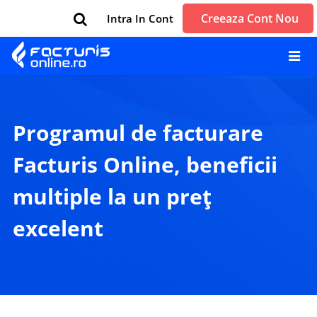
Creeaza Cont Nou
Intra In Cont
Programul de facturare
Facturis Online, beneficii
multiple la un preț
excelent