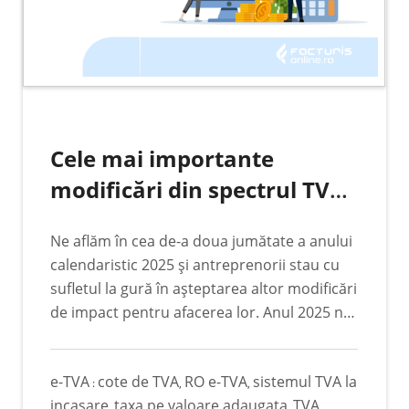
Cele mai importante
modificări din spectrul TVA-
ului. Minighidul
Ne aflăm în cea de-a doua jumătate a anului
antreprenorului anului
calendaristic 2025 și antreprenorii stau cu
2025
sufletul la gură în așteptarea altor modificări
de impact pentru afacerea lor. Anul 2025 nu
a fost unul tocmai facil pentru marea
majoritate a companiilor. Acesta a stat sub
e-TVA
cote de TVA
RO e-TVA
sistemul TVA la
egida transformărilor care au necesitat
:
,
,
incasare
taxa pe valoare adaugata
TVA
eforturi susținute în sens multidisciplinar.
,
,