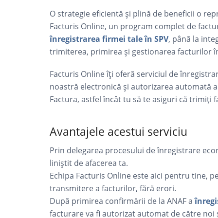
O strategie eficientă și plină de beneficii o r
Facturis Online, un program complet de factura
înregistrarea firmei tale în SPV
, până la int
trimiterea, primirea și gestionarea facturilor î
Facturis Online îți oferă serviciul de înregistr
noastră electronică și autorizarea automată 
Factura, astfel încât tu să te asiguri că trimiți f
Avantajele acestui serviciu
Prin delegarea procesului de înregistrare econ
liniștit de afacerea ta.
Echipa Facturis Online este aici pentru tine, pe
transmitere a facturilor, fără erori.
După primirea confirmării de la ANAF a
înregi
facturare va fi autorizat automat de către noi 