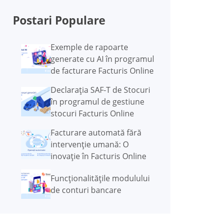
Postari Populare
Exemple de rapoarte
generate cu AI în programul
de facturare Facturis Online
Declarația SAF-T de Stocuri
în programul de gestiune
stocuri Facturis Online
Facturare automată fără
intervenție umană: O
inovație în Facturis Online
Funcţionalităţile modulului
de conturi bancare