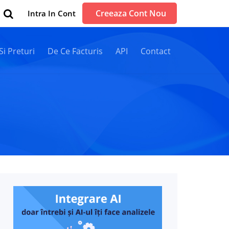
Creeaza Cont Nou
Intra In Cont
 Si Preturi
De Ce Facturis
API
Contact