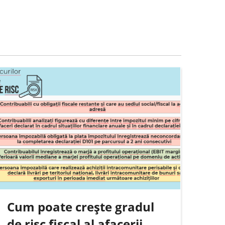
Cum poate crește gradul
de risc fiscal al afacerii