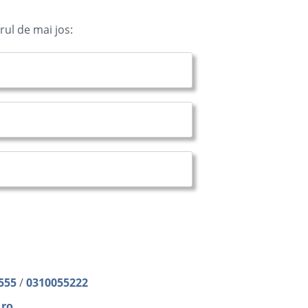
ul de mai jos:
555
/
0310055222
.ro