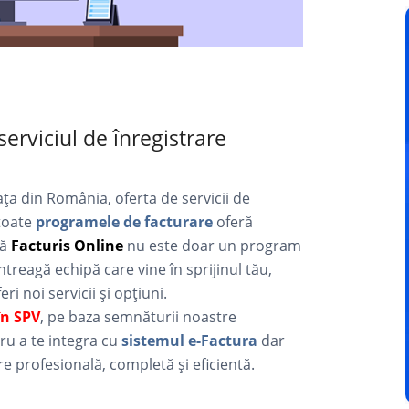
serviciul de înregistrare
ța din România, oferta de servicii de
 toate
programele de facturare
oferă
că
Facturis Online
nu este doar un program
întreagă echipă care vine în sprijinul tău,
i noi servicii și opțiuni.
în SPV
, pe baza semnăturii noastre
tru a te integra cu
sistemul e-Factura
dar
are profesională, completă și eficientă.