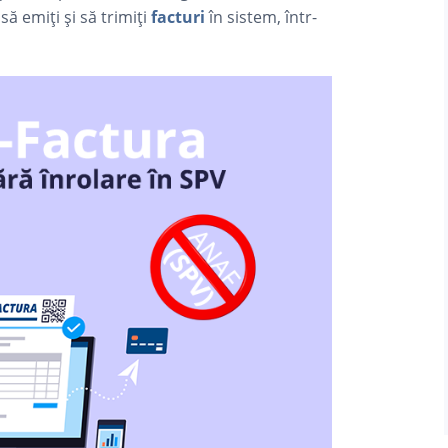
să emiți și să trimiți
facturi
în sistem, într-