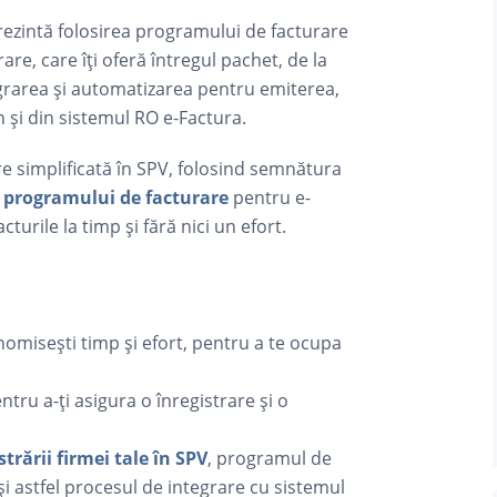
eprezintă folosirea programului de facturare
re, care îți oferă întregul pachet, de la
egrarea și automatizarea pentru emiterea,
n și din sistemul RO e-Factura.
are simplificată în SPV, folosind semnătura
a
programului de facturare
pentru e-
acturile la timp și fără nici un efort.
omisești timp și efort, pentru a te ocupa
ntru a-ți asigura o înregistrare și o
strării firmei tale în SPV
, programul de
și astfel procesul de integrare cu sistemul