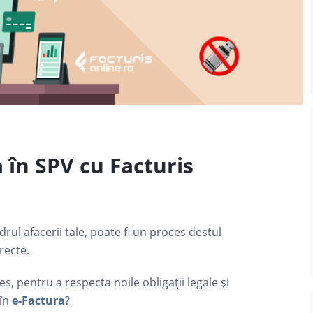
a în SPV cu Facturis
drul afacerii tale, poate fi un proces destul
recte.
s, pentru a respecta noile obligații legale și
 în
e-Factura
?