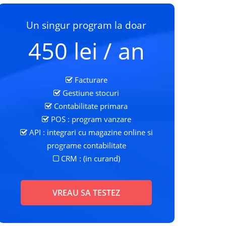
Un singur program la doar
450 lei / an
Facturare
Gestiune stocuri
Contabilitate primara
POS : program vanzare
API : integrari cu magazine online si
programe contabilitate
CRM : (in curand)
VREAU SA TESTEZ