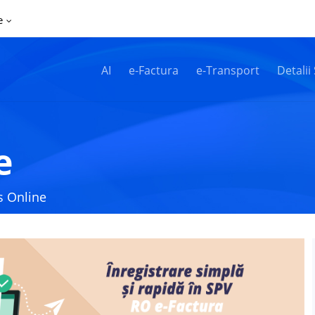
e
AI
e-Factura
e-Transport
Detalii
e
is Online