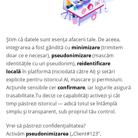
Știm că datele sunt esența afacerii tale. De aceea,
integrarea a fost gândită cu
minimizare
(trimitem
doar ce e necesar),
pseudonimizare
(mascăm
identitățile cu un pseudonim),
reidentificare
locală
în platformă (niciodată către AI) și setări
explicite pentru istoricul AI, mascare și permisiuni.
Acțiunile sensibile cer
confirmare
, iar logurile asigură
trasabilitate.Tu decizi ce capabilități activezi și cât
timp păstrezi istoricul — adică totul se întâmplă
simplu și transparent, sub propriul tău control.
Vrei să păstrezi confidențialitatea?
Activăm
pseudonimizarea
(„Client#123”,