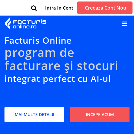
Creeaza Cont Nou
Intra In Cont
Facturis Online
program de
facturare și stocuri
integrat perfect cu AI-ul
MAI MULTE DETALII
INCEPE ACUM