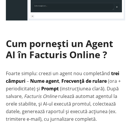
Cum pornești un Agent
AI în Facturis Online ?
Foarte simplu: creezi un agent nou completând
trei
câmpuri
–
Nume agent
,
Frecvență de rulare
(ora +
periodicitate) și
Prompt
(instrucțiunea clară). După
salvare,
Facturis Online
rulează automat agentul la
orele stabilite, și AI-ul execută promtul, colectează
datele, generează raportul și execută acțiunea (ex.
trimitere e-mail), cu jurnalizare completă.