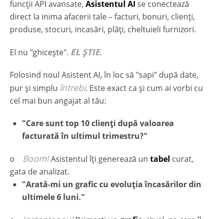
funcții API avansate,
Asistentul AI
se conectează
direct la inima afacerii tale – facturi, bonuri, clienți,
produse, stocuri, incasări, plăți, cheltuieli furnizori.
EL
ȘTIE
El nu "ghicește".
.
Folosind noul Asistent AI, în loc să "sapi" după date,
întrebi
pur și simplu
. Este exact ca și cum ai vorbi cu
cel mai bun angajat al tău:
"Care sunt top 10 clienți după valoarea
facturată în ultimul trimestru?"
Boom!
o
Asistentul îți generează un
tabel
curat,
gata de analizat.
"Arată-mi un grafic cu evoluția încasărilor din
ultimele 6 luni."