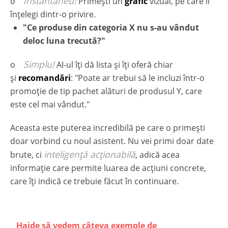
Instantaneu!
o
Primești un
grafic
vizual, pe care îl
înțelegi dintr-o privire.
"Ce produse din categoria X nu s-au vândut
deloc luna trecută?"
Simplu!
o
AI-ul îți dă lista și îți oferă chiar
și
recomandări
: "Poate ar trebui să le incluzi într-o
promoție de tip pachet alături de produsul Y, care
este cel mai vândut."
Aceasta este puterea incredibilă pe care o primești
doar vorbind cu noul asistent. Nu vei primi doar date
inteligență acționabilă
brute, ci
, adică acea
informație care permite luarea de acțiuni concrete,
care îți indică ce trebuie făcut în continuare.
Haide să vedem câteva exemple de