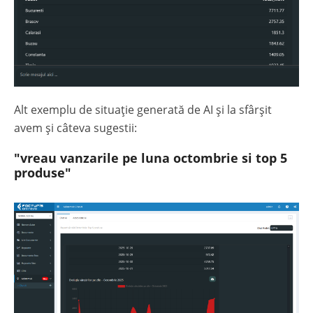
Alt exemplu de situație generată de AI și la sfârșit
avem și câteva sugestii:
"vreau vanzarile pe luna octombrie si top 5
produse"