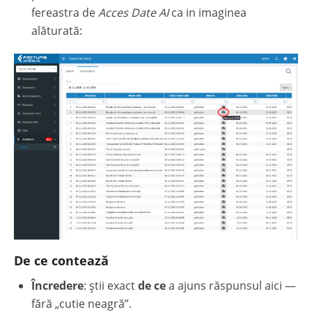
fereastra de
Acces Date AI
ca in imaginea
alăturată:
De ce contează
Încredere
: știi exact
de ce
a ajuns răspunsul aici —
fără „cutie neagră”.