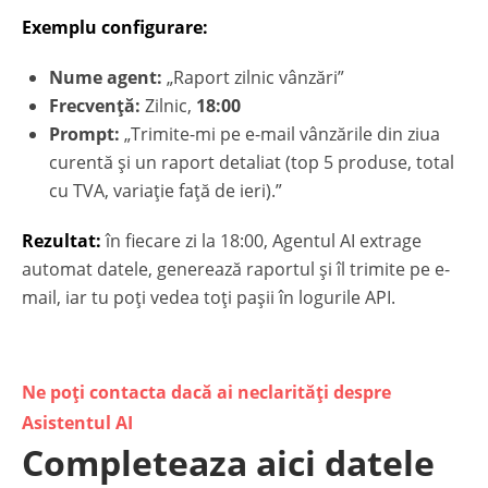
Exemplu configurare:
Nume agent:
„Raport zilnic vânzări”
Frecvență:
Zilnic,
18:00
Prompt:
„Trimite-mi pe e-mail vânzările din ziua
curentă și un raport detaliat (top 5 produse, total
cu TVA, variație față de ieri).”
Rezultat:
în fiecare zi la 18:00, Agentul AI extrage
automat datele, generează raportul și îl trimite pe e-
mail, iar tu poți vedea toți pașii în logurile API.
Ne poți contacta dacă ai neclarități despre
Asistentul AI
Completeaza aici datele