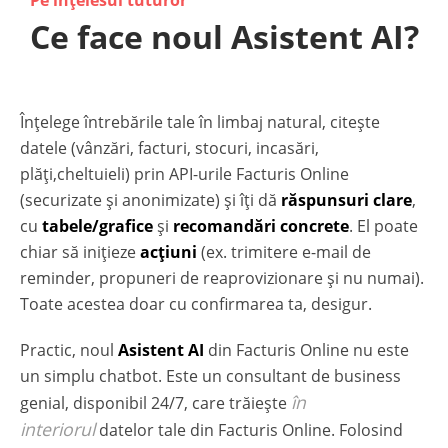
Pe înțelesul tuturor
Ce face noul Asistent AI?
Înțelege întrebările tale în limbaj natural, citește
datele (vânzări, facturi, stocuri, incasări,
plăți,cheltuieli) prin API-urile Facturis Online
(securizate și anonimizate) și îți dă
răspunsuri clare
,
cu
tabele/grafice
și
recomandări concrete
. El poate
chiar să inițieze
acțiuni
(ex. trimitere e-mail de
reminder, propuneri de reaprovizionare și nu numai).
Toate acestea doar cu confirmarea ta, desigur.
Practic, noul
Asistent AI
din Facturis Online nu este
un simplu chatbot. Este un consultant de business
în
genial, disponibil 24/7, care trăiește
interiorul
datelor tale din Facturis Online. Folosind