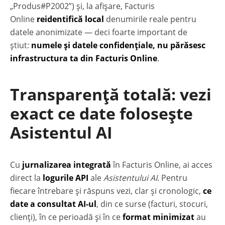
„Produs#P2002”) și, la afișare, Facturis
Online
reidentifică local
denumirile reale pentru
datele anonimizate — deci foarte important de
știut:
numele și datele confidențiale, nu părăsesc
infrastructura ta din Facturis Online
.
Transparență totală: vezi
exact ce date folosește
Asistentul AI
Cu
jurnalizarea integrată
în Facturis Online, ai acces
direct la
logurile API
ale
Asistentului AI
. Pentru
fiecare întrebare și răspuns vezi, clar și cronologic,
ce
date a consultat AI-ul
, din ce surse (facturi, stocuri,
clienți), în ce perioadă și în ce
format minimizat
au