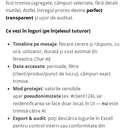
fost trimise (agregate, câmpuri selectate, fără detalii
inutile). Astfel, întregul proces devine
perfect
transparent
și ușor de auditat.
Ce vezi în loguri (pe înțelesul tuturor)
Timeline pe mesaje
: fiecare cerere și răspuns, cu
oră, utilizator, durată și cost estimat (în
fereastra
Chat AI
).
Date accesate
: perioade, filtre
(client/produs/punct de lucru), câmpuri exact
trimise .
Mod protejat
: valorile sensibile
apar
pseudonimizate
(ex.
#client124
), iar
reidentificarea se face doar local, în UI —
nu
este
trimisă către AI.
Export & audit
: poți descărca logurile în Excell
pentru control intern sau conformitate din