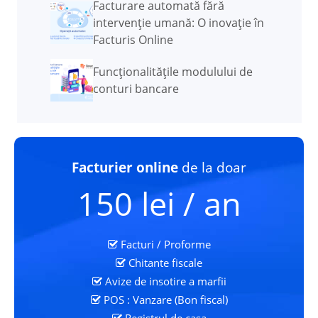
Facturare automată fără
intervenție umană: O inovație în
Facturis Online
Funcţionalităţile modulului de
conturi bancare
Facturier online
de la doar
150 lei / an
Facturi / Proforme
Chitante fiscale
Avize de insotire a marfii
POS : Vanzare (Bon fiscal)