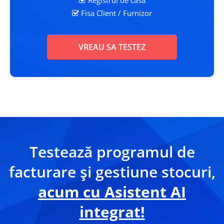
Registrul de casa
Fisa Client
/ Furnizor
VREAU SA TESTEZ
Testează programul de
facturare și gestiune stocuri,
acum cu Asistent AI
integrat!