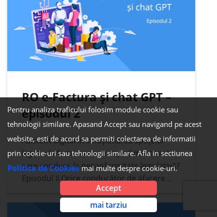
RO e-Factura și chat GPT –
Pentru analiza traficului folosim module cookie sau
episodul 2
tehnologii similare. Apasand Accept sau navigand pe acest
website, esti de acord sa permiti colectarea de informatii
Asistent digital în soluționarea spețelor
legate de facturare sau impediment real
prin cookie-uri sau tehnologii similare. Afla in sectiunea
care conduce la neconformitate legislativă?
Politica de Cookies
mai multe despre cookie-uri.
Episodul II Orice conducător de afacere
Accept
responsabil va căuta cele mai bune soluții
legate de conformitate fiscală, digitală și
mai tarziu
legislativă pentru afacerea condusă. Într-