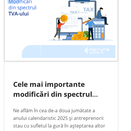
Cele mai importante
modificări din spectrul
TVA-ului. Minighidul
Ne aflăm în cea de-a doua jumătate a
antreprenorului anului
anului calendaristic 2025 și antreprenorii
2025
stau cu sufletul la gură în așteptarea altor