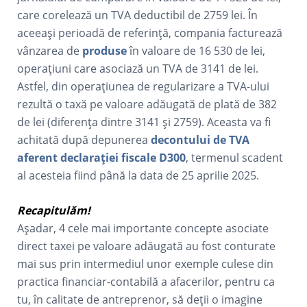
care corelează un TVA deductibil de 2759 lei. În
aceeași perioadă de referință, compania facturează
vânzarea de
produse
în valoare de 16 530 de lei,
operațiuni care asociază un TVA de 3141 de lei.
Astfel, din operațiunea de regularizare a TVA-ului
rezultă o taxă pe valoare adăugată de plată de 382
de lei (diferența dintre 3141 și 2759). Aceasta va fi
achitată după depunerea
decontului de TVA
aferent declarației fiscale D300
, termenul scadent
al acesteia fiind până la data de 25 aprilie 2025.
Recapitulăm!
Așadar, 4 cele mai importante concepte asociate
direct taxei pe valoare adăugată au fost conturate
mai sus prin intermediul unor exemple culese din
practica financiar-contabilă a afacerilor, pentru ca
tu, în calitate de antreprenor, să deții o imagine