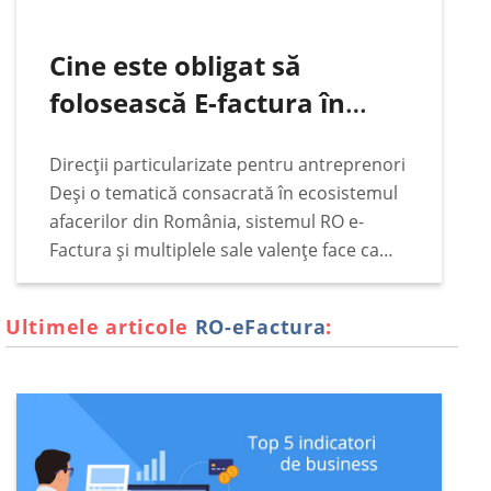
Cine este obligat să
folosească E-factura în
România
Direcții particularizate pentru antreprenori
Deși o tematică consacrată în ecosistemul
afacerilor din România, sistemul RO e-
Factura și multiplele sale valențe face ca
subiectul să rămână constant pe podiumul
principalelor interese ale antreprenorilor,
Ultimele articole
RO-eFactura
:
indiferent de vremuri legislative și de
împrejurări fiscale.…