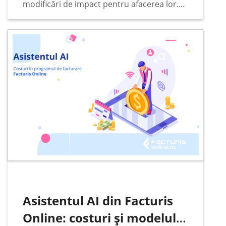
modificări de impact pentru afacerea lor.
Anul 2025 nu a fost unul tocmai facil pentru
marea majoritate a companiilor.…
Asistentul AI din Facturis
Online: costuri și modelul