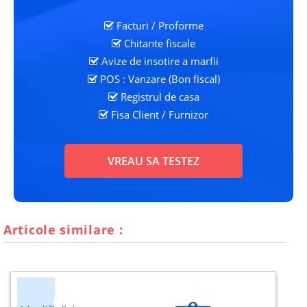
Facturi / Proforme
Chitante fiscale
Avize de insotire a marfii
POS : Vanzare (Bon fiscal)
Registrul de casa
Fisa Client
/ Furnizor
VREAU SA TESTEZ
Articole similare :