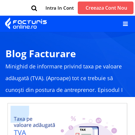
Creeaza Cont Nou
Intra In Cont
Blog Facturare
Minighid de informare privind taxa pe valoare
adăugată (TVA). (Aproape) tot ce trebuie să
cunoști din postura de antreprenor. Episodul I