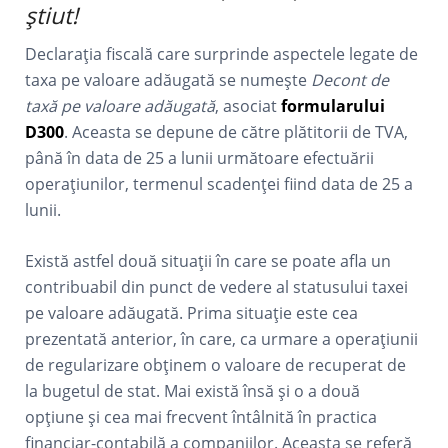
știut!
Declarația fiscală care surprinde aspectele legate de
taxa pe valoare adăugată se numește
Decont de
taxă pe valoare adăugată
, asociat
formularului
D300
. Aceasta se depune de către plătitorii de TVA,
până în data de 25 a lunii următoare efectuării
operațiunilor, termenul scadenței fiind data de 25 a
lunii.
Există astfel două situații în care se poate afla un
contribuabil din punct de vedere al statusului taxei
pe valoare adăugată. Prima situație este cea
prezentată anterior, în care, ca urmare a operațiunii
de regularizare obținem o valoare de recuperat de
la bugetul de stat. Mai există însă și o a două
opțiune și cea mai frecvent întâlnită în practica
financiar-contabilă a companiilor. Aceasta se referă