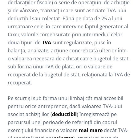
declarațiilor fiscale) o serie de operațiuni de achiziție
și de vânzare, tranzacții care sunt asociate TVA-ului
deductibil sau colectat. Până pe data de 25 a lunii
următoare celei în care intervine faptul generator al
taxei, valorile comensurate prin intermediul celor
două tipuri de
TVA
sunt regularizate, puse în
balanță, analizate, acțiune concretizată ulterior într-
o valoarea necesară de achitat către bugetul de stat
sub forma unui TVA de plată, ori o valoare de
recuperat de la bugetul de stat, relaționată la TVA de
recuperat.
Pe scurt și sub forma unui limbaj cât mai accesibil
pentru orice antreprenor, dacă valoarea TVA-ului
asociat achizițiilor (
deductibil
) înregistrează pe
parcursul unei perioade de referință din cadrul
exercițiului financiar o valoare
mai mare
decât TVA-