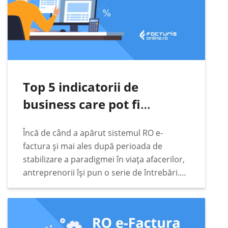
Top 5 indicatorii de
business care pot fi
urmăriți automat pe baza
Încă de când a apărut sistemul RO e-
datelor din RO e-Factura
factura și mai ales după perioada de
stabilizare a paradigmei în viața afacerilor,
antreprenorii își pun o serie de întrebări.
Unele dintre acestea sunt extrem de
pragmatice. Printre acestea se numără cele
legate…