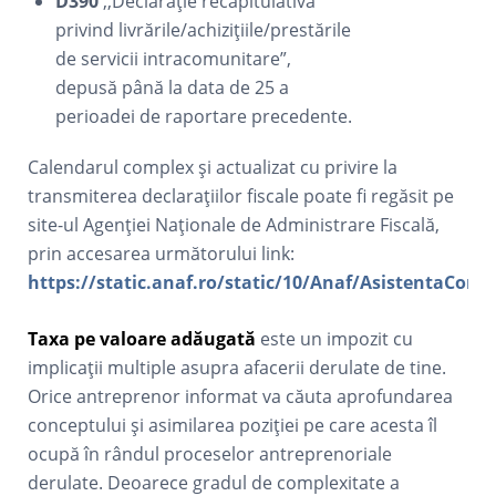
D390
,,Declarație recapitulativă
privind livrările/achizițiile/prestările
de servicii intracomunitare”,
depusă până la data de 25 a
perioadei de raportare precedente.
Calendarul complex și actualizat cu privire la
transmiterea declarațiilor fiscale poate fi regăsit pe
site-ul Agenției Naționale de Administrare Fiscală,
prin accesarea următorului link:
https://static.anaf.ro/static/10/Anaf/AsistentaContr
Taxa pe valoare adăugată
este un impozit cu
implicații multiple asupra afacerii derulate de tine.
Orice antreprenor informat va căuta aprofundarea
conceptului și asimilarea poziției pe care acesta îl
ocupă în rândul proceselor antreprenoriale
derulate. Deoarece gradul de complexitate a