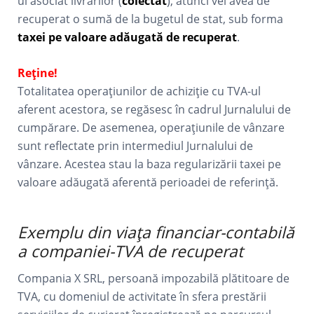
ul asociat livrărilor (
colectat
), atunci vei avea de
recuperat o sumă de la bugetul de stat, sub forma
taxei pe valoare adăugată de recuperat
.
Reține!
Totalitatea operațiunilor de achiziție cu TVA-ul
aferent acestora, se regăsesc în cadrul Jurnalului de
cumpărare. De asemenea, operațiunile de vânzare
sunt reflectate prin intermediul Jurnalului de
vânzare. Acestea stau la baza regularizării taxei pe
valoare adăugată aferentă perioadei de referință.
Exemplu din viața financiar-contabilă
a companiei-TVA de recuperat
Compania X SRL, persoană impozabilă plătitoare de
TVA, cu domeniul de activitate în sfera prestării