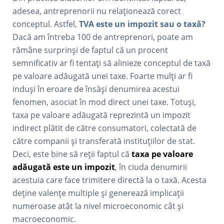
adesea, antreprenorii nu relaționează corect
conceptul. Astfel,
TVA este un impozit sau o taxă?
Dacă am întreba 100 de antreprenori, poate am
rămâne surprinși de faptul că un procent
semnificativ ar fi tentați să alinieze conceptul de taxă
pe valoare adăugată unei taxe. Foarte mulți ar fi
induși în eroare de însăși denumirea acestui
fenomen, asociat în mod direct unei taxe. Totuși,
taxa pe valoare adăugată reprezintă un impozit
indirect plătit de către consumatori, colectată de
către companii și transferată instituțiilor de stat.
Deci, este bine să reții faptul că
taxa pe valoare
adăugată este un
impozit
, în ciuda denumirii
acestuia care face trimitere directă la o taxă. Acesta
deține valențe multiple și generează implicații
numeroase atât la nivel microeconomic cât și
macroeconomic.