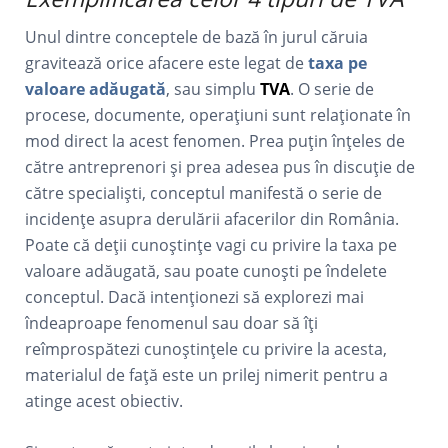
Unul dintre conceptele de bază în jurul căruia
gravitează orice afacere este legat de
taxa pe
valoare adăugată
, sau simplu
TVA
. O serie de
procese, documente, operațiuni sunt relaționate în
mod direct la acest fenomen. Prea puțin înțeles de
către antreprenori și prea adesea pus în discuție de
către specialiști, conceptul manifestă o serie de
incidențe asupra derulării afacerilor din România.
Poate că deții cunoștințe vagi cu privire la taxa pe
valoare adăugată, sau poate cunoști pe îndelete
conceptul. Dacă intenționezi să explorezi mai
îndeaproape fenomenul sau doar să îți
reîmprospătezi cunoștințele cu privire la acesta,
materialul de față este un prilej nimerit pentru a
atinge acest obiectiv.