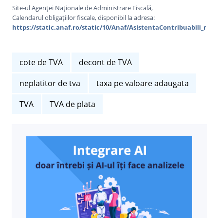
Site-ul Agenței Naționale de Administrare Fiscală,
Calendarul obligațiilor fiscale, disponibil la adresa:
https://static.anaf.ro/static/10/Anaf/AsistentaContribuabili_r/C
cote de TVA
decont de TVA
neplatitor de tva
taxa pe valoare adaugata
TVA
TVA de plata