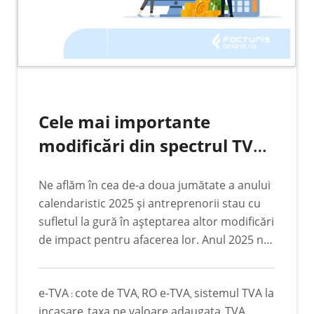
Cele mai importante
modificări din spectrul TVA-
ului. Minighidul
Ne aflăm în cea de-a doua jumătate a anului
antreprenorului anului
calendaristic 2025 și antreprenorii stau cu
2025
sufletul la gură în așteptarea altor modificări
de impact pentru afacerea lor. Anul 2025 nu
a fost unul tocmai facil pentru marea
majoritate a companiilor. Acesta a stat sub
e-TVA
cote de TVA
RO e-TVA
sistemul TVA la
egida transformărilor care au necesitat
:
,
,
incasare
taxa pe valoare adaugata
TVA
eforturi susținute în sens multidisciplinar.
,
,