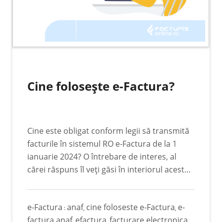
Cine folosește e-Factura?
Cine este obligat conform legii să transmită
facturile în sistemul RO e-Factura de la 1
ianuarie 2024? O întrebare de interes, al
cărei răspuns îl veți găsi în interiorul acestui
articol. Pentru a înțelege cine va folosi
sistemul e-Factura și care sunt categoriile de
e-Factura
anaf
cine foloseste e-Factura
e-
persoane impozabile definite conform legii,
:
,
,
factura anaf
efactura
facturare electronica
trebuie să vă prezentăm mai întâi definițiile
,
,
,