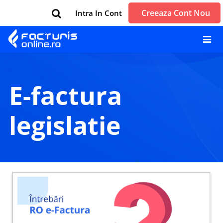
Creeaza Cont Nou
Intra In Cont
e-factura
legislatie