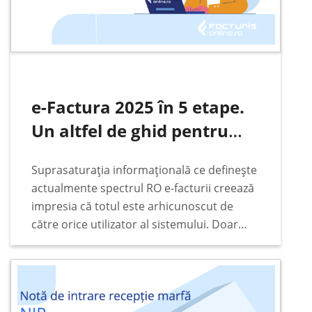
e-Factura 2025 în 5 etape.
Un altfel de ghid pentru
firme și PFA
Suprasaturația informațională ce definește
actualmente spectrul RO e-facturii creează
impresia că totul este arhicunoscut de
către orice utilizator al sistemului. Doar
simpla vizualizare a titlului unui material
care are în centru RO e-factura te face să
crezi că lecturarea acestuia…