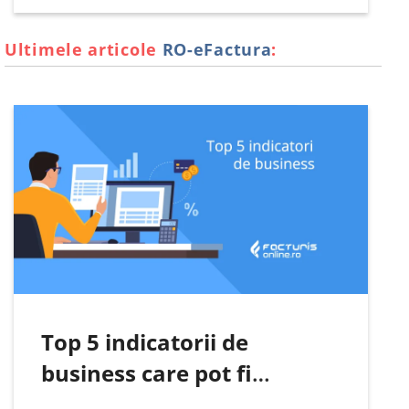
document justificativ pentru incarcarea in
gestiunea stocurilor. Documentul se
Ultimele articole
RO-eFactura
:
intocmeste de catre comisia de receptie…
Top 5 indicatorii de
business care pot fi
urmăriți automat pe baza