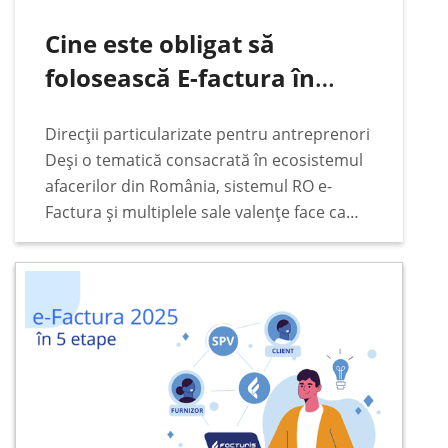
Cine este obligat să
folosească E-factura în
România
Direcții particularizate pentru antreprenori
Deși o tematică consacrată în ecosistemul
afacerilor din România, sistemul RO e-
Factura și multiplele sale valențe face ca
subiectul să rămână constant pe podiumul
principalelor interese ale antreprenorilor,
indiferent de vremuri legislative și de
împrejurări fiscale.…