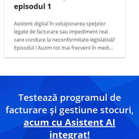
episodul 1
Asistent digital în soluționarea spețelor
legate de facturare sau impediment real
care conduce la neconformitate legislativă?
Episodul I Auzim tot mai frecvent în mediul
de afaceri faptul că tot mai mulți deținători
de business apelează la sfaturile unui
asistent digital…
Testează programul de
facturare și gestiune stocuri,
acum cu Asistent AI
integrat!