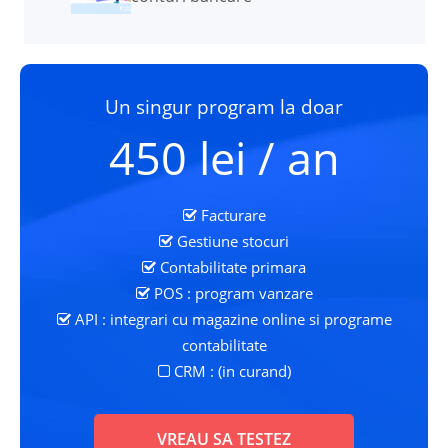
Un singur program la doar
450 lei / an
Facturare
Gestiune stocuri
Contabilitate primara
POS : program vanzare
API : integrari cu magazine online si programe
contabilitate
CRM : (in curand)
VREAU SA TESTEZ