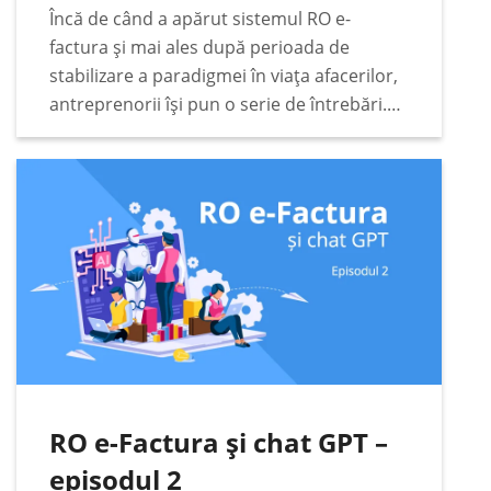
Încă de când a apărut sistemul RO e-
datelor din RO e-Factura
factura și mai ales după perioada de
stabilizare a paradigmei în viața afacerilor,
antreprenorii își pun o serie de întrebări.
Unele dintre acestea sunt extrem de
pragmatice. Printre acestea se numără cele
legate…
RO e-Factura și chat GPT –
episodul 2