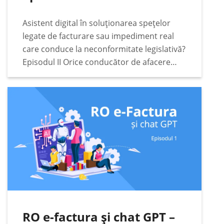
Asistent digital în soluționarea spețelor
legate de facturare sau impediment real
care conduce la neconformitate legislativă?
Episodul II Orice conducător de afacere
responsabil va căuta cele mai bune soluții
legate de conformitate fiscală, digitală și
legislativă pentru afacerea condusă. Într-
o…
RO e-factura și chat GPT –