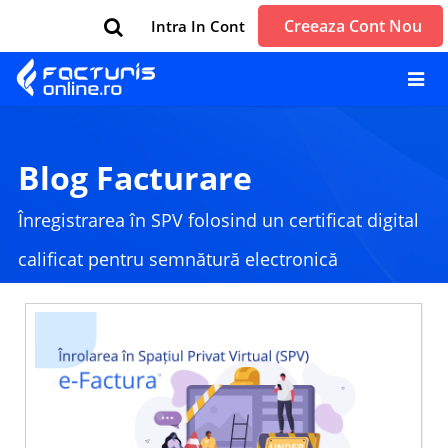
Creeaza Cont Nou
Intra In Cont
Blog Facturare
Înregistrarea în SPV folosind un certificat digital
calificat pentru semnătură electronică