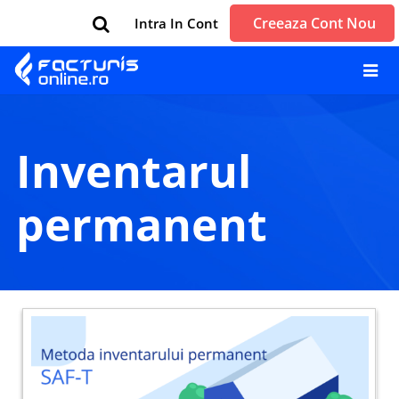
Creeaza Cont Nou
Intra In Cont
inventarul
permanent