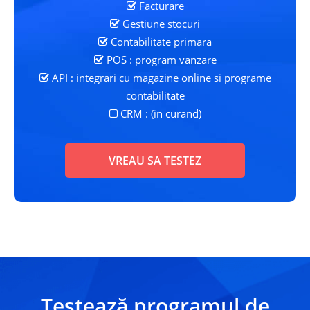
Facturare
Gestiune stocuri
Contabilitate primara
POS : program vanzare
API : integrari cu magazine online si programe
contabilitate
CRM : (in curand)
VREAU SA TESTEZ
Testează programul de