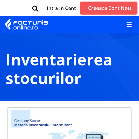
Creeaza Cont Nou
Intra In Cont
inventarierea
stocurilor