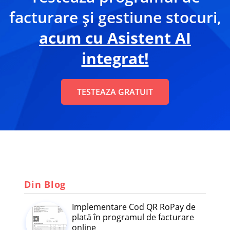
facturare și gestiune stocuri,
acum cu Asistent AI
integrat!
TESTEAZA GRATUIT
Din Blog
Implementare Cod QR RoPay de
plată în programul de facturare
online