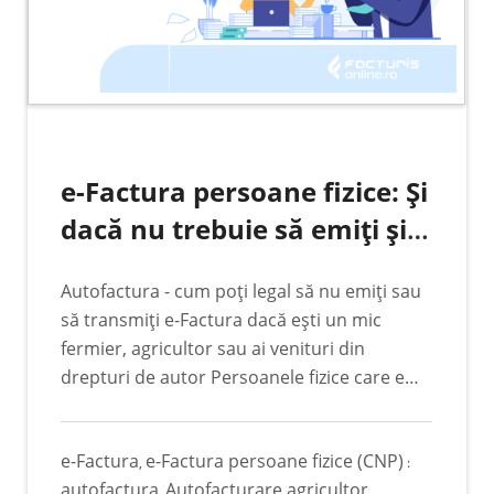
e-Factura persoane fizice: Și
dacă nu trebuie să emiți și
să trimiți tu e-Factura?
Autofactura - cum poți legal să nu emiți sau
să transmiți e-Factura dacă ești un mic
fermier, agricultor sau ai venituri din
drepturi de autor Persoanele fizice care emit
facturi și se identifică fiscal cu CNP-ul, vor
trebui ca începând cu data de 1 iunie 2026
e-Factura
e-Factura persoane fizice (CNP)
să emită facturi și să le trimită în sistemul
,
:
autofactura
Autofacturare agricultor
RO e-Factura. De ce este acest lucru o
,