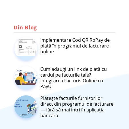
despre trimiterea e-Facturilor fără
semnătură completează formularul de mai
jos: [contact-form-7 id=\"15849\"
title=\"Contact Articol\"] Sau ne poți
Din Blog
contacta: telefonic la numerele de contact:
Implementare Cod QR RoPay de
0784888555 / 0310055222 pe mail pe adresa:
plată în programul de facturare
office@facturis-online.ro Ce urmează pentru
online
agricultori Obligația e-Factura pentru
agricultori de la 1 octombrie 2025 îi aliniază
Cum adaugi un link de plată cu
cu restul mediului de afaceri și extinde
cardul pe facturile tale?
utilizarea e-Factura în aproape toate
Integrarea Facturis Online cu
domeniile economice. În perioada
PayU
următoare, este așteptată publicarea unor
Plătește facturile furnizorilor
ghiduri și clarificări tehnice care să sprijine
direct din programul de facturare
fermierii în procesul de conformare.
— fără să mai intri în aplicația
bancară