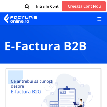
Creeaza Cont Nou
Intra In Cont
e-Factura B2B