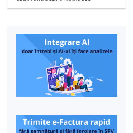
remarcabilă te face să nu poți să rămâi
foarte departe de actualitate. Asaltul de
noutăți creează cadrul propice pentru a
rămâne permanent racordat la
modernitate. Acest aspect conturează
principalele premise pentru ca relevanța
afacerii tale să fie menținută chiar și în medii
informaționale extrem de dinamice. Pe
parcursul tuturor materialelor noastre
publicate în cadrul blogului destinat RO e-
facturii am încercat să transpunem pe
limbajul oricărui antreprenor sistemul RO e-
factura sub toate nuanțele sale. Unele dintre
acestea au fost mai ușor de explicat și
implicit de înțeles de către antreprenori, de
vreme ce altele au fost mult mai dificil de
transpus într-un limbaj extrem de accesibil.