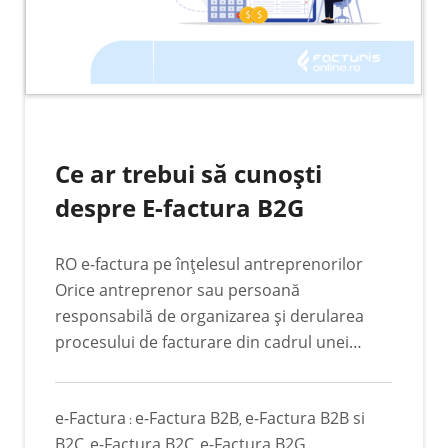
Ce ar trebui să cunoști
despre E-factura B2G
RO e-factura pe înțelesul antreprenorilor
Orice antreprenor sau persoană
responsabilă de organizarea și derularea
procesului de facturare din cadrul unei
companii nu este străină de lumea
informațională care înconjoară conceptul
e-Factura
e-Factura B2B
e-Factura B2B si
RO e-facturii. De fapt, multitudinea de
:
,
B2C
e-Factura B2C
e-Factura B2G
informații care apar cu o rapiditate
,
,