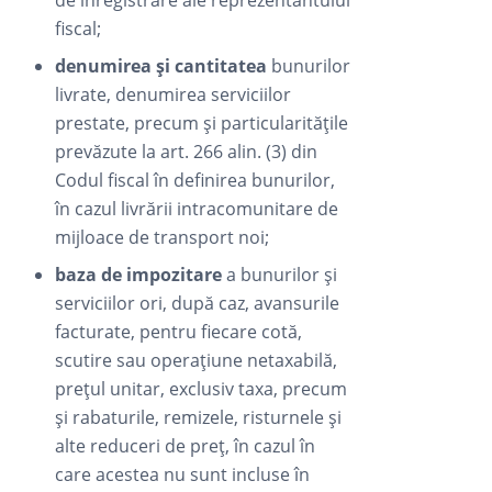
de înregistrare ale reprezentantului
fiscal;
denumirea și cantitatea
bunurilor
livrate, denumirea serviciilor
prestate, precum și particularitățile
prevăzute la art. 266 alin. (3) din
Codul fiscal în definirea bunurilor,
în cazul livrării intracomunitare de
mijloace de transport noi;
baza de impozitare
a bunurilor și
serviciilor ori, după caz, avansurile
facturate, pentru fiecare cotă,
scutire sau operațiune netaxabilă,
prețul unitar, exclusiv taxa, precum
și rabaturile, remizele, risturnele și
alte reduceri de preț, în cazul în
care acestea nu sunt incluse în