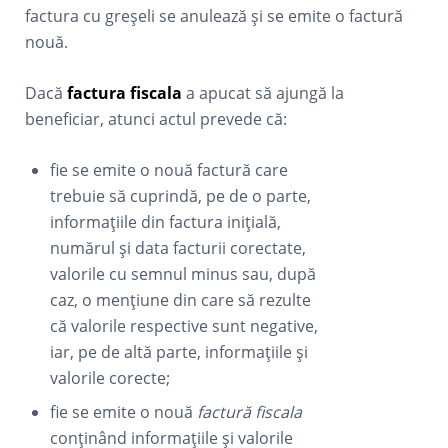
factura cu greșeli se anulează și se emite o factură
nouă.
Dacă
factura fiscala
a apucat să ajungă la
beneficiar, atunci actul prevede că:
fie se emite o nouă factură care
trebuie să cuprindă, pe de o parte,
informațiile din factura inițială,
numărul și data facturii corectate,
valorile cu semnul minus sau, după
caz, o mențiune din care să rezulte
că valorile respective sunt negative,
iar, pe de altă parte, informațiile și
valorile corecte;
fie se emite o nouă
factură fiscala
conținând informațiile și valorile