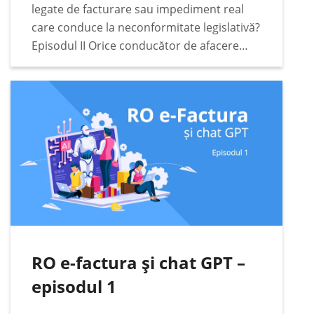
legate de facturare sau impediment real
care conduce la neconformitate legislativă?
Episodul II Orice conducător de afacere
responsabil va căuta cele mai bune soluții
legate de conformitate fiscală, digitală și
legislativă pentru afacerea condusă. Într-
o…
RO e-factura și chat GPT –
episodul 1