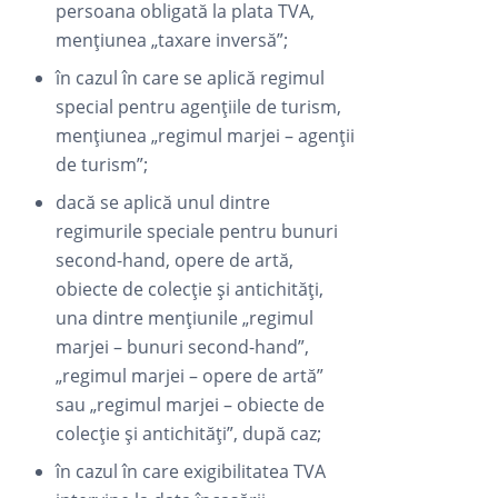
persoana obligată la plata TVA,
mențiunea „taxare inversă”;
în cazul în care se aplică regimul
special pentru agențiile de turism,
mențiunea „regimul marjei – agenții
de turism”;
dacă se aplică unul dintre
regimurile speciale pentru bunuri
second-hand, opere de artă,
obiecte de colecție și antichități,
una dintre mențiunile „regimul
marjei – bunuri second-hand”,
„regimul marjei – opere de artă”
sau „regimul marjei – obiecte de
colecție și antichități”, după caz;
în cazul în care exigibilitatea TVA