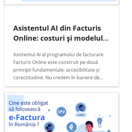
Asistentul AI din Facturis
Online: costuri și modelul
de plată
Asistentul AI al programului de facturare
Facturis Online este construit pe două
principii fundamentale: accesibilitate și
corectitudine. Nu credem în bariere de
preț, abonamente lunare fixe sau taxe
ascunse când vine vorba de funcțiile de
bază ale programului de facturare…