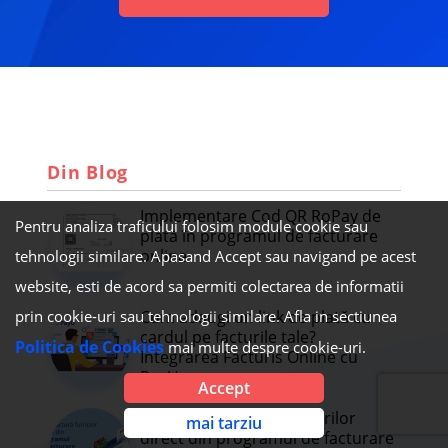
Din Blog
Implementare Cod QR RoPay de
Pentru analiza traficului folosim module cookie sau
plată în programul de facturare
online
tehnologii similare. Apasand Accept sau navigand pe acest
website, esti de acord sa permiti colectarea de informatii
Cum adaugi un link de plată cu
prin cookie-uri sau tehnologii similare. Afla in sectiunea
cardul pe facturile tale?
Politica de Cookies
mai multe despre cookie-uri.
Integrarea Facturis Online cu
PayU
Accept
Plătește facturile furnizorilor
mai tarziu
direct din programul de facturare