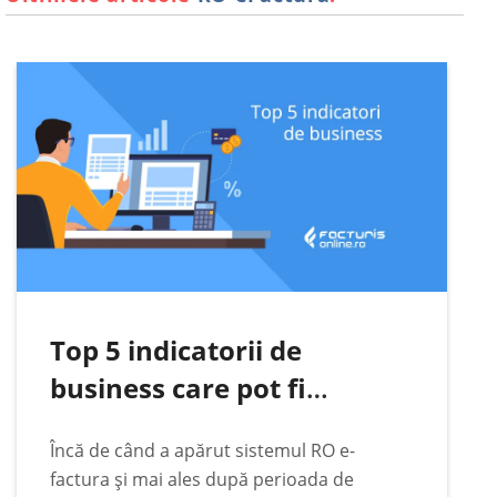
indiferent de vremuri legislative și de
împrejurări fiscale.…
Top 5 indicatorii de
business care pot fi
urmăriți automat pe baza
Încă de când a apărut sistemul RO e-
datelor din RO e-Factura
factura și mai ales după perioada de