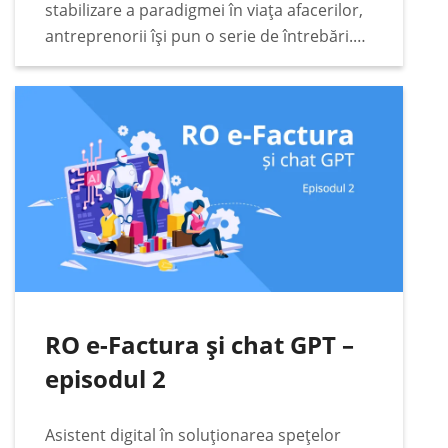
stabilizare a paradigmei în viața afacerilor,
antreprenorii își pun o serie de întrebări.
Unele dintre acestea sunt extrem de
pragmatice. Printre acestea se numără cele
legate…
RO e-Factura și chat GPT –
episodul 2
Asistent digital în soluționarea spețelor