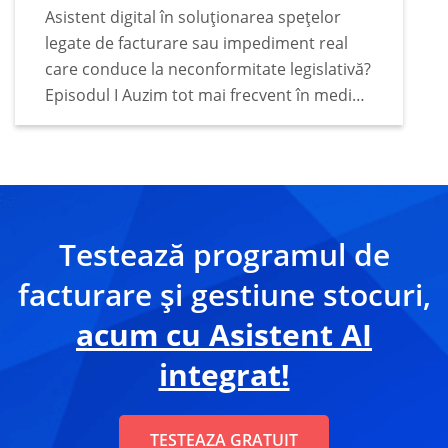
Asistent digital în soluționarea spețelor
legate de facturare sau impediment real
care conduce la neconformitate legislativă?
Episodul I Auzim tot mai frecvent în mediul
de afaceri faptul că tot mai mulți deținători
de business apelează la sfaturile unui
asistent digital…
Testează programul de
facturare și gestiune stocuri,
acum cu Asistent AI
integrat!
TESTEAZA GRATUIT