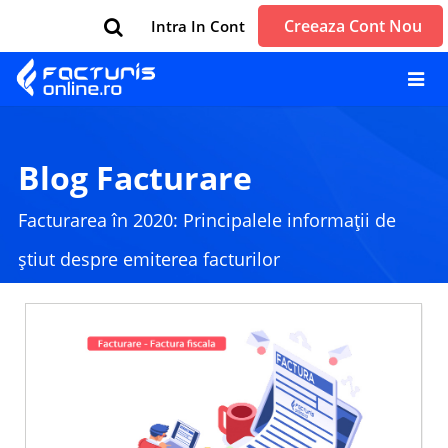
Creeaza Cont Nou
Intra In Cont
Blog Facturare
Facturarea în 2020: Principalele informații de
știut despre emiterea facturilor