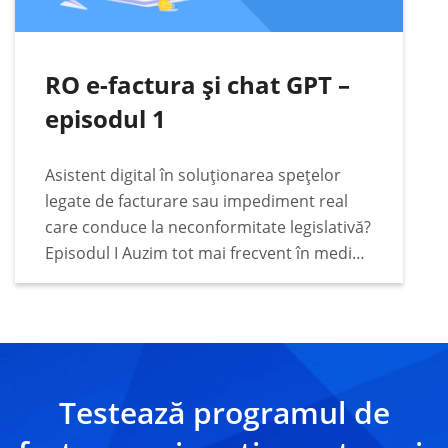
RO e-factura și chat GPT –
episodul 1
Asistent digital în soluționarea spețelor
legate de facturare sau impediment real
care conduce la neconformitate legislativă?
Episodul I Auzim tot mai frecvent în mediul
de afaceri faptul că tot mai mulți deținători
de business apelează la sfaturile unui
asistent digital…
Testează programul de