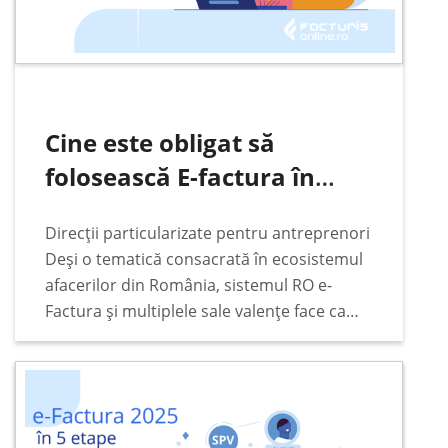
Cine este obligat să
folosească E-factura în
România
Direcții particularizate pentru antreprenori
Deși o tematică consacrată în ecosistemul
afacerilor din România, sistemul RO e-
Factura și multiplele sale valențe face ca
subiectul să rămână constant pe podiumul
principalelor interese ale antreprenorilor,
indiferent de vremuri legislative și de
împrejurări fiscale.…