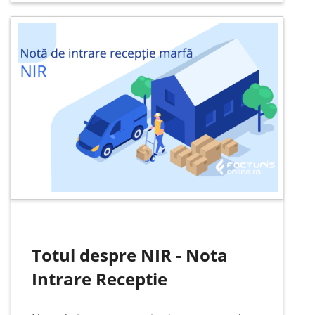
care are în centru RO e-factura te face să
crezi că lecturarea acestuia…
Totul despre NIR - Nota
Intrare Receptie