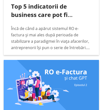
Top 5 indicatorii de
business care pot fi
urmăriți automat pe baza
Încă de când a apărut sistemul RO e-
datelor din RO e-Factura
factura și mai ales după perioada de
stabilizare a paradigmei în viața afacerilor,
antreprenorii își pun o serie de întrebări.
Unele dintre acestea sunt extrem de
pragmatice. Printre acestea se numără cele
legate…