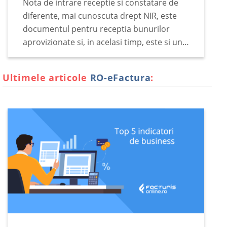
Nota de intrare receptie si constatare de
diferente, mai cunoscuta drept NIR, este
documentul pentru receptia bunurilor
aprovizionate si, in acelasi timp, este si un
document justificativ pentru incarcarea in
gestiunea stocurilor. Documentul se
Ultimele articole
RO-eFactura
:
intocmeste de catre comisia de receptie…