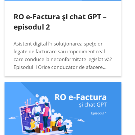
RO e-Factura și chat GPT –
episodul 2
Asistent digital în soluționarea spețelor
legate de facturare sau impediment real
care conduce la neconformitate legislativă?
Episodul II Orice conducător de afacere
responsabil va căuta cele mai bune soluții
legate de conformitate fiscală, digitală și
legislativă pentru afacerea condusă. Într-
o…