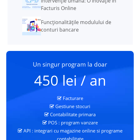
intervenție umană: O inovație în
Facturis Online
Funcţionalităţile modulului de
conturi bancare
Un singur program la doar
450 lei / an
Facturare
Gestiune stocuri
Contabilitate primara
POS : program vanzare
API : integrari cu magazine online si programe
contabilitate