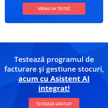
VREAU SA TESTEZ
Testează programul de
facturare și gestiune stocuri,
acum cu Asistent AI
integrat!
TESTEAZA GRATUIT