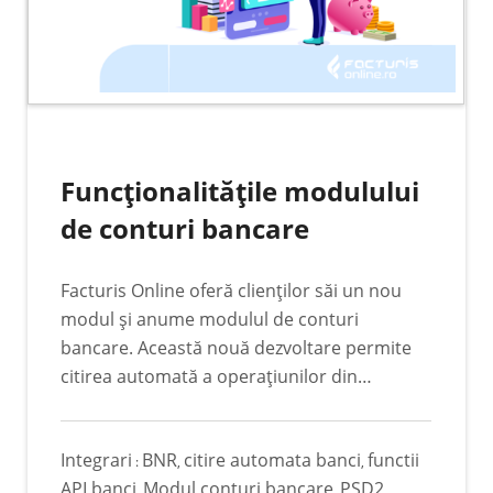
Funcţionalităţile modulului
de conturi bancare
Facturis Online oferă clienților săi un nou
modul și anume modulul de conturi
bancare. Această nouă dezvoltare permite
citirea automată a operațiunilor din
conturile bancare, reducând astfel
considerabil timpii de lucru pentru citirea
Integrari
BNR
citire automata banci
functii
manuală a conturilor bancare (cu tokenurile
:
,
,
API banci
Modul conturi bancare
PSD2
băncilor) și astfel eliminând eroarea umană
,
,
,