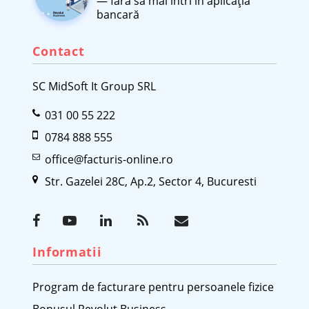
— fără să mai intri în aplicația
bancară
Contact
SC MidSoft It Group SRL
031 00 55 222
0784 888 555
office@facturis-online.ro
Str. Gazelei 28C, Ap.2, Sector 4, Bucuresti
Informatii
Program de facturare pentru persoanele fizice