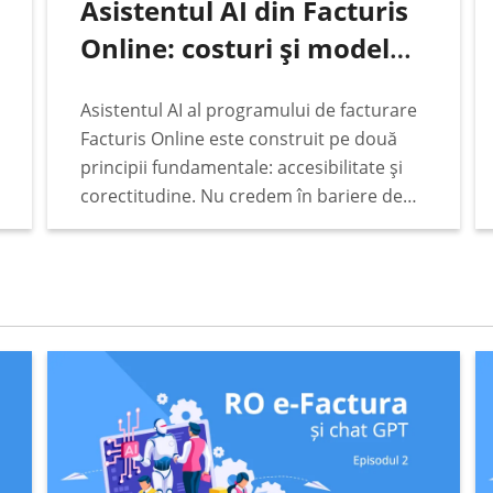
Asistentul AI din Facturis
Online: costuri și modelul
de plată
Asistentul AI al programului de facturare
Facturis Online este construit pe două
principii fundamentale: accesibilitate și
corectitudine. Nu credem în bariere de
preț, abonamente lunare fixe sau taxe
ascunse când vine vorba de funcțiile de
bază ale programului de facturare…