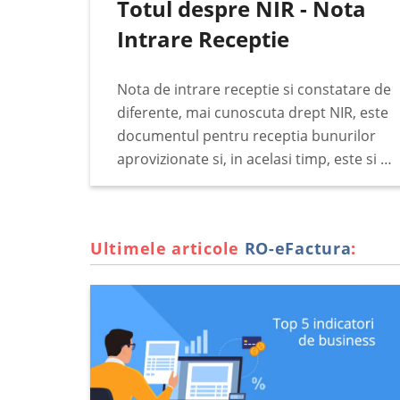
Totul despre NIR - Nota
Intrare Receptie
Nota de intrare receptie si constatare de
diferente, mai cunoscuta drept NIR, este
documentul pentru receptia bunurilor
aprovizionate si, in acelasi timp, este si un
document justificativ pentru incarcarea
in gestiunea stocurilor. Documentul se
intocmeste de catre comisia de receptie…
Ultimele articole
RO-eFactura
: