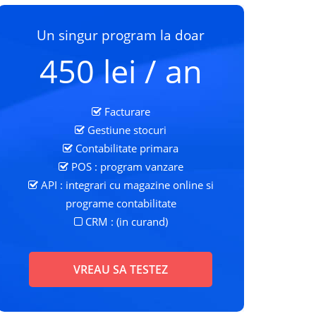
Un singur program la doar
450 lei / an
Facturare
Gestiune stocuri
Contabilitate primara
POS : program vanzare
API : integrari cu magazine online si
programe contabilitate
CRM : (in curand)
VREAU SA TESTEZ