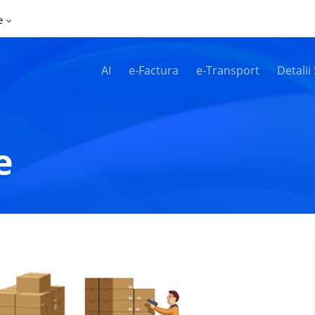
e
AI
e-Factura
e-Transport
Detalii
e