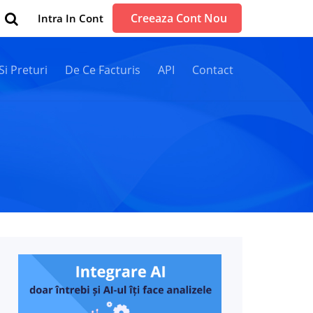
Creeaza Cont Nou
Intra In Cont
 Si Preturi
De Ce Facturis
API
Contact