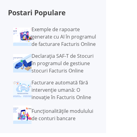
Postari Populare
Exemple de rapoarte
generate cu AI în programul
de facturare Facturis Online
Declarația SAF-T de Stocuri
în programul de gestiune
stocuri Facturis Online
Facturare automată fără
intervenție umană: O
inovație în Facturis Online
Funcţionalităţile modulului
de conturi bancare