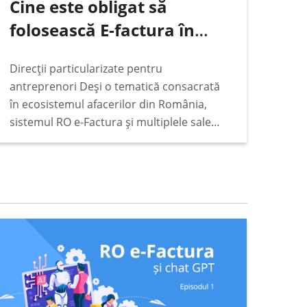
Cine este obligat să
folosească E-factura în
România
Direcții particularizate pentru
antreprenori Deși o tematică consacrată
în ecosistemul afacerilor din România,
sistemul RO e-Factura și multiplele sale
valențe face ca subiectul să rămână
constant pe podiumul principalelor
interese ale antreprenorilor, indiferent
de vremuri legislative și de împrejurări
fiscale.…