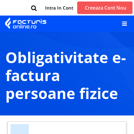
Creeaza Cont Nou
Intra In Cont
obligativitate e-
factura
persoane fizice