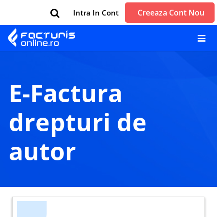
Creeaza Cont Nou
Intra In Cont
e-Factura
drepturi de
autor