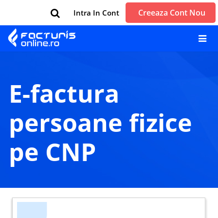
Creeaza Cont Nou
Intra In Cont
e-factura
persoane fizice
pe CNP