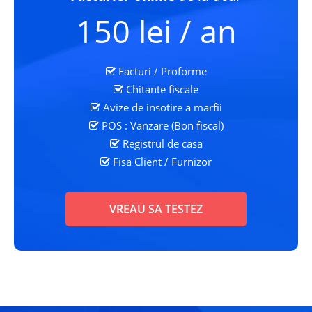
150 lei / an
Facturi / Proforme
Chitante fiscale
Avize de insotire a marfii
POS : Vanzare (Bon fiscal)
Registrul de casa
Fisa Client
/ Furnizor
VREAU SA TESTEZ