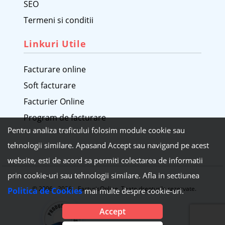
SEO
Termeni si conditii
Linkuri Utile
Facturare online
Soft facturare
Facturier Online
Program de facturare
Pentru analiza traficului folosim module cookie sau
tehnologii similare. Apasand Accept sau navigand pe acest
website, esti de acord sa permiti colectarea de informatii
prin cookie-uri sau tehnologii similare. Afla in sectiunea
© 2006 - 2026 FacturisOnline. Toate drepturile rezervate.
Politica de Cookies
mai multe despre cookie-uri.
Accept