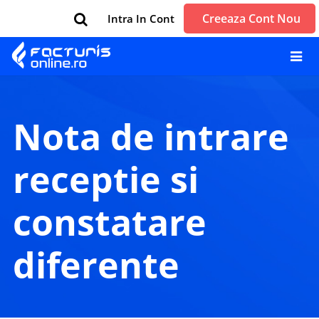
Creeaza Cont Nou
Intra In Cont
nota de intrare
receptie si
constatare
diferente