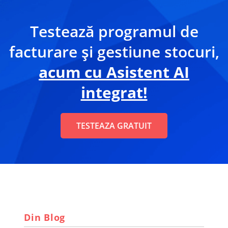
Testează programul de
facturare și gestiune stocuri,
acum cu Asistent AI
integrat!
TESTEAZA GRATUIT
Din Blog