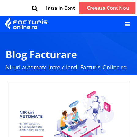
Creeaza Cont Nou
Intra In Cont
Blog Facturare
Niruri automate intre clientii Facturis-Online.ro