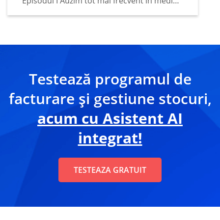
Episodul I Auzim tot mai frecvent în mediul
de afaceri faptul că tot mai mulți deținători
de business apelează la sfaturile unui
asistent digital…
Testează programul de
facturare și gestiune stocuri,
acum cu Asistent AI
integrat!
TESTEAZA GRATUIT