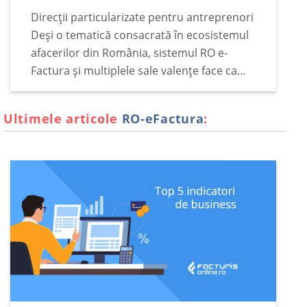
România
Direcții particularizate pentru antreprenori
Deși o tematică consacrată în ecosistemul
afacerilor din România, sistemul RO e-
Factura și multiplele sale valențe face ca
subiectul să rămână constant pe podiumul
principalelor interese ale antreprenorilor,
Ultimele articole
RO-eFactura
:
indiferent de vremuri legislative și de
împrejurări fiscale.…