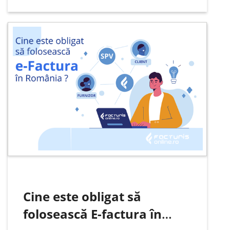
preț, abonamente lunare fixe sau taxe
ascunse când vine vorba de funcțiile de
bază ale programului de facturare…
Cine este obligat să
folosească E-factura în