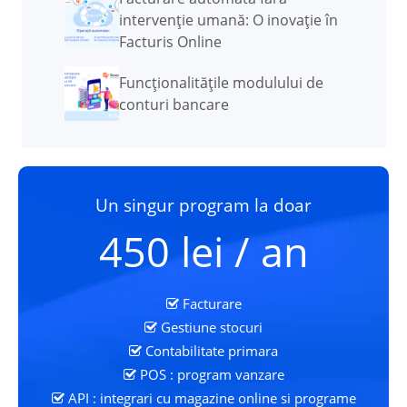
intervenție umană: O inovație în
Facturis Online
Funcţionalităţile modulului de
conturi bancare
Un singur program la doar
450 lei / an
Facturare
Gestiune stocuri
Contabilitate primara
POS : program vanzare
API : integrari cu magazine online si programe