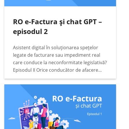
RO e-Factura și chat GPT –
episodul 2
Asistent digital în soluționarea spețelor
legate de facturare sau impediment real
care conduce la neconformitate legislativă?
Episodul II Orice conducător de afacere
responsabil va căuta cele mai bune soluții
legate de conformitate fiscală, digitală și
legislativă pentru afacerea condusă. Într-
o…