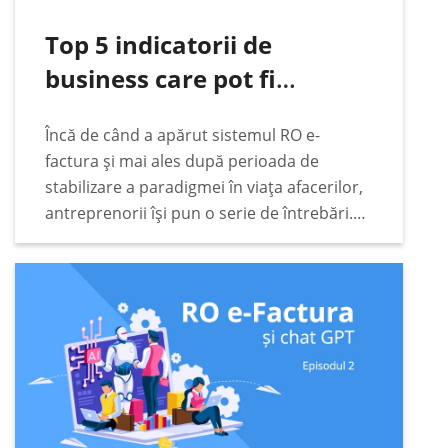
Top 5 indicatorii de
business care pot fi
urmăriți automat pe baza
Încă de când a apărut sistemul RO e-
datelor din RO e-Factura
factura și mai ales după perioada de
stabilizare a paradigmei în viața afacerilor,
antreprenorii își pun o serie de întrebări.
Unele dintre acestea sunt extrem de
pragmatice. Printre acestea se numără cele
legate…