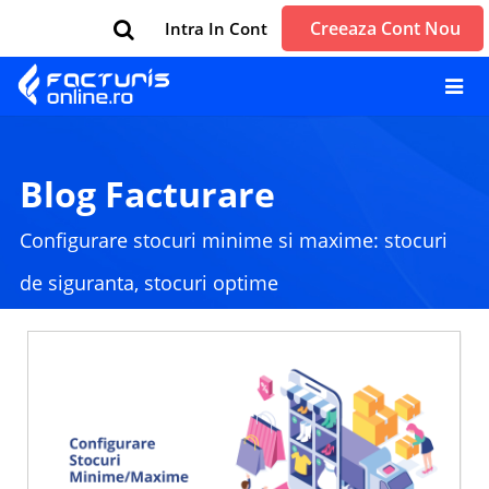
Creeaza Cont Nou
Intra In Cont
Blog Facturare
Configurare stocuri minime si maxime: stocuri
de siguranta, stocuri optime