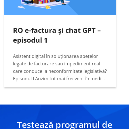
RO e-factura și chat GPT –
episodul 1
Asistent digital în soluționarea spețelor
legate de facturare sau impediment real
care conduce la neconformitate legislativă?
Episodul I Auzim tot mai frecvent în mediul
de afaceri faptul că tot mai mulți deținători
de business apelează la sfaturile unui
asistent digital…
Testează programul de