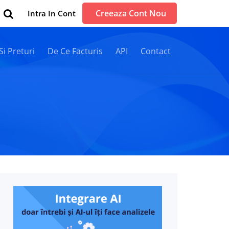
Creeaza Cont Nou
Intra In Cont
 Si Preturi
De Ce Facturis
API
Contact