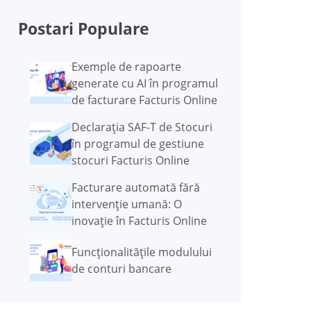
Postari Populare
Exemple de rapoarte
generate cu AI în programul
de facturare Facturis Online
Declarația SAF-T de Stocuri
în programul de gestiune
stocuri Facturis Online
Facturare automată fără
intervenție umană: O
inovație în Facturis Online
Funcţionalităţile modulului
de conturi bancare