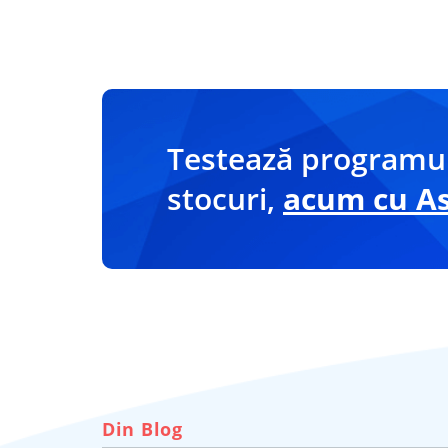
Testează programul
stocuri,
acum cu Asi
Din Blog