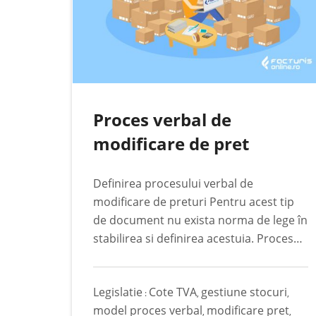
Proces verbal de
modificare de pret
Definirea procesului verbal de
modificare de preturi Pentru acest tip
de document nu exista norma de lege în
stabilirea si definirea acestuia. Procesul
verbal de modificare de pret este
documentul folosit de catre societatile a
Legislatie
Cote TVA
gestiune stocuri
caror vânzare se realizeza predominant
:
,
,
model proces verbal
modificare pret
cu amanuntul, unde gestiunea se tine la
,
,