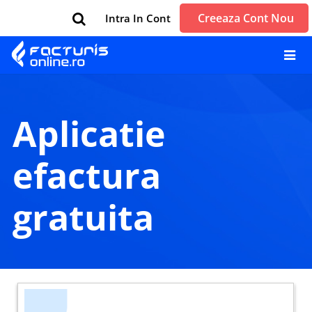
Creeaza Cont Nou
Intra In Cont
aplicatie
efactura
gratuita