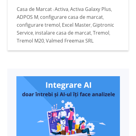
Facturis. (mai mult…)
Casa de Marcat
Activa
Activa Galaxy Plus
:
,
,
ADPOS M
configurare casa de marcat
,
,
configurare tremol
Excel Master
Giptronic
,
,
Service
instalare casa de marcat
Tremol
,
,
,
Tremol M20
Valmed Freemax SRL
,