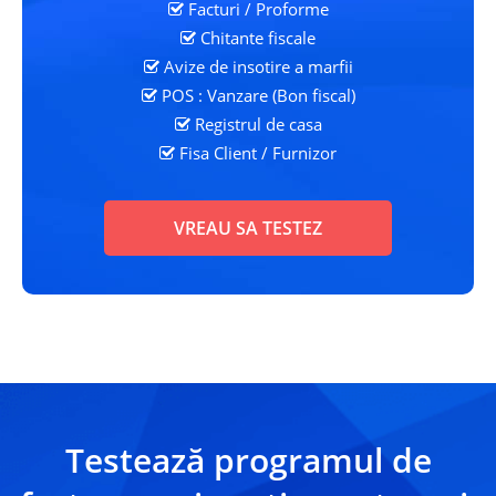
Facturi / Proforme
Chitante fiscale
Avize de insotire a marfii
POS : Vanzare (Bon fiscal)
Registrul de casa
Fisa Client
/ Furnizor
VREAU SA TESTEZ
Testează programul de