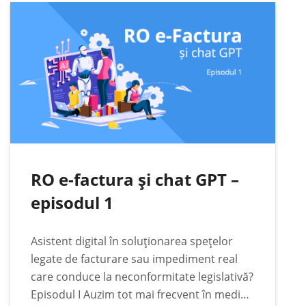
legate de conformitate fiscală, digitală și
legislativă pentru afacerea condusă. Într-
o…
RO e-factura și chat GPT –
episodul 1
Asistent digital în soluționarea spețelor
legate de facturare sau impediment real
care conduce la neconformitate legislativă?
Episodul I Auzim tot mai frecvent în mediul