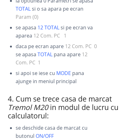
la optiunea 0 Parametri se apasa
TOTAL
si o sa apara pe ecran
Param (0)
se apasa
12 TOTAL
si pe ecran va
aparea
12 Com. PC 1
daca pe ecran apare
12 Com. PC 0
se apasa
TOTAL
pana apare
12
Com. PC 1
si apoi se iese cu
MODE
pana
ajunge in meniul principal
4. Cum se trece casa de marcat
Tremol M20
in modul de lucru cu
calculatorul:
se deschide casa de marcat cu
butonul
ON/OFF