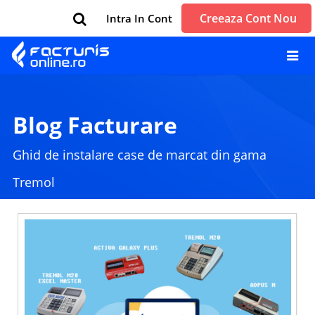
Creeaza Cont Nou
Intra In Cont
Blog Facturare
Ghid de instalare case de marcat din gama
Tremol