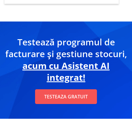
de afaceri faptul că tot mai mulți deținători
de business apelează la sfaturile unui
asistent digital…
Testează programul de
facturare și gestiune stocuri,
acum cu Asistent AI
integrat!
TESTEAZA GRATUIT