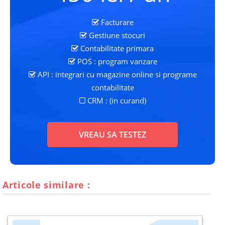
Facturare
Gestiune stocuri
Contabilitate primara
POS : program vanzare
API : integrari cu magazine online si programe
contabilitate
CRM : (in curand)
VREAU SA TESTEZ
Articole similare :