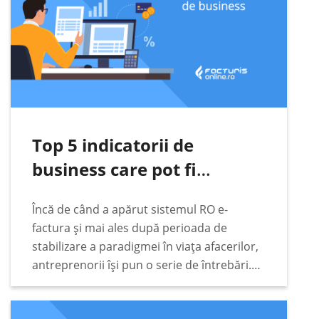
Top 5 indicatorii de
business care pot fi
urmăriți automat pe baza
Încă de când a apărut sistemul RO e-
datelor din RO e-Factura
factura și mai ales după perioada de
stabilizare a paradigmei în viața afacerilor,
antreprenorii își pun o serie de întrebări.
Unele dintre acestea sunt extrem de
pragmatice. Printre acestea se numără cele