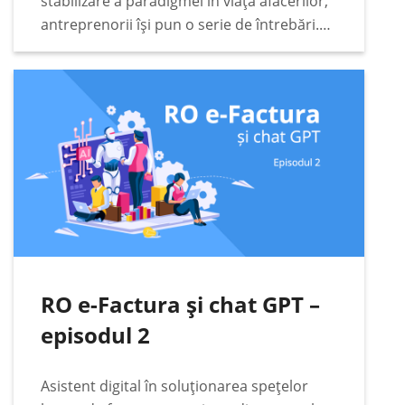
stabilizare a paradigmei în viața afacerilor,
antreprenorii își pun o serie de întrebări.
Unele dintre acestea sunt extrem de
pragmatice. Printre acestea se numără cele
legate…
RO e-Factura și chat GPT –
episodul 2
Asistent digital în soluționarea spețelor