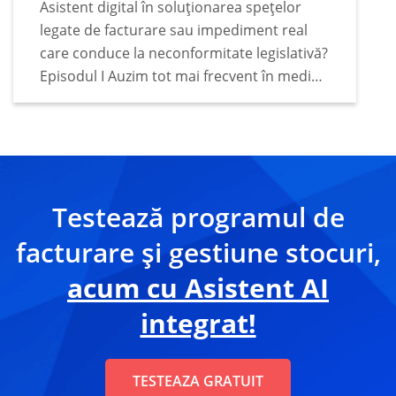
Asistent digital în soluționarea spețelor
legate de facturare sau impediment real
care conduce la neconformitate legislativă?
Episodul I Auzim tot mai frecvent în mediul
de afaceri faptul că tot mai mulți deținători
de business apelează la sfaturile unui
asistent digital…
Testează programul de
facturare și gestiune stocuri,
acum cu Asistent AI
integrat!
TESTEAZA GRATUIT