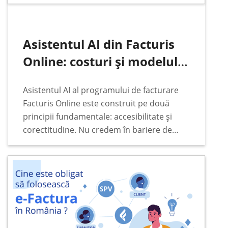
Asistentul AI din Facturis
Online: costuri și modelul
de plată
Asistentul AI al programului de facturare
Facturis Online este construit pe două
principii fundamentale: accesibilitate și
corectitudine. Nu credem în bariere de
preț, abonamente lunare fixe sau taxe
ascunse când vine vorba de funcțiile de
bază ale programului de facturare…