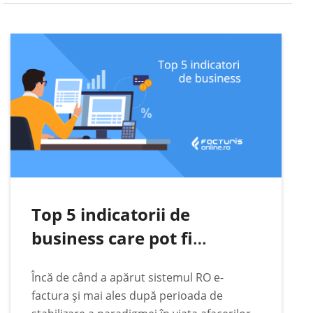
împrejurări fiscale.…
Top 5 indicatorii de
business care pot fi
urmăriți automat pe baza
Încă de când a apărut sistemul RO e-
datelor din RO e-Factura
factura și mai ales după perioada de