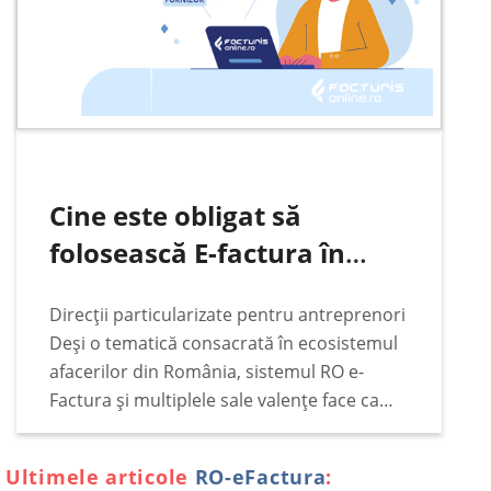
Cine este obligat să
folosească E-factura în
România
Direcții particularizate pentru antreprenori
Deși o tematică consacrată în ecosistemul
afacerilor din România, sistemul RO e-
Factura și multiplele sale valențe face ca
subiectul să rămână constant pe podiumul
principalelor interese ale antreprenorilor,
Ultimele articole
RO-eFactura
:
indiferent de vremuri legislative și de