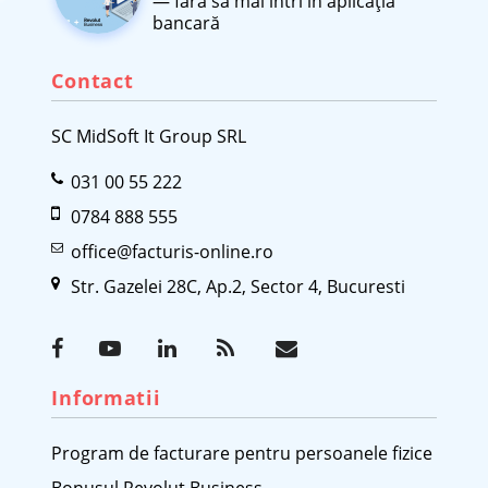
— fără să mai intri în aplicația
bancară
Contact
SC MidSoft It Group SRL
031 00 55 222
0784 888 555
office@facturis-online.ro
Str. Gazelei 28C, Ap.2, Sector 4, Bucuresti
Informatii
Program de facturare pentru persoanele fizice