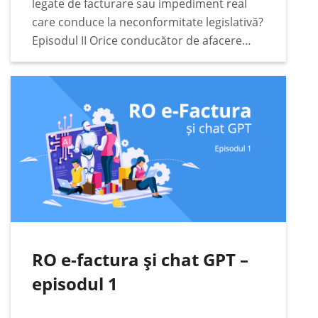
legate de facturare sau impediment real
care conduce la neconformitate legislativă?
Episodul II Orice conducător de afacere
responsabil va căuta cele mai bune soluții
legate de conformitate fiscală, digitală și
legislativă pentru afacerea condusă. Într-
o…
RO e-factura și chat GPT –
episodul 1