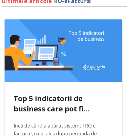
Ultimele articole
RO-eFactura
:
indiferent de vremuri legislative și de
împrejurări fiscale.…
Top 5 indicatorii de
business care pot fi
urmăriți automat pe baza
Încă de când a apărut sistemul RO e-
datelor din RO e-Factura
factura și mai ales după perioada de