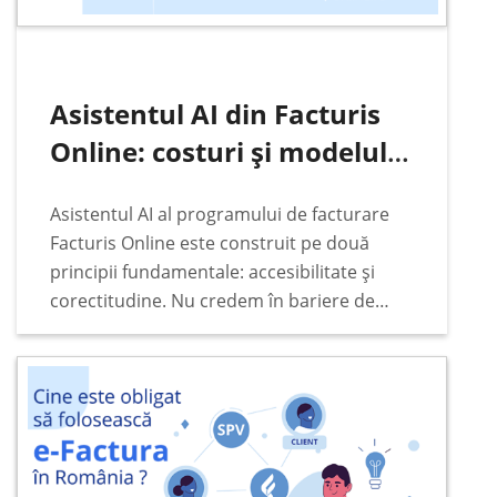
Asistentul AI din Facturis
Online: costuri și modelul
de plată
Asistentul AI al programului de facturare
Facturis Online este construit pe două
principii fundamentale: accesibilitate și
corectitudine. Nu credem în bariere de
preț, abonamente lunare fixe sau taxe
ascunse când vine vorba de funcțiile de
bază ale programului de facturare…