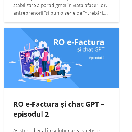
stabilizare a paradigmei în viața afacerilor,
antreprenorii își pun o serie de întrebări.
Unele dintre acestea sunt extrem de
pragmatice. Printre acestea se numără cele
legate…
RO e-Factura și chat GPT –
episodul 2
Asistent digital în soluționarea spețelor