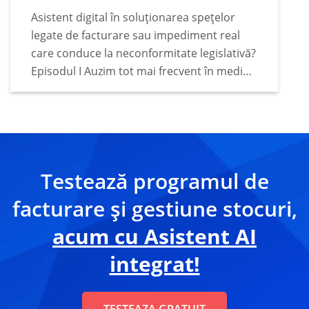
Asistent digital în soluționarea spețelor
legate de facturare sau impediment real
care conduce la neconformitate legislativă?
Episodul I Auzim tot mai frecvent în mediul
de afaceri faptul că tot mai mulți deținători
de business apelează la sfaturile unui
asistent digital…
Testează programul de
facturare și gestiune stocuri,
acum cu Asistent AI
integrat!
TESTEAZA GRATUIT