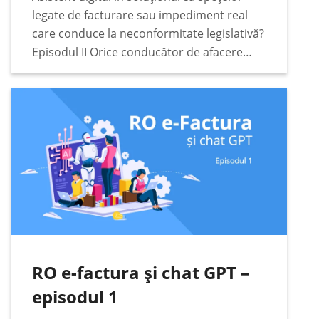
legate de facturare sau impediment real
care conduce la neconformitate legislativă?
Episodul II Orice conducător de afacere
responsabil va căuta cele mai bune soluții
legate de conformitate fiscală, digitală și
legislativă pentru afacerea condusă. Într-
o…
RO e-factura și chat GPT –
episodul 1