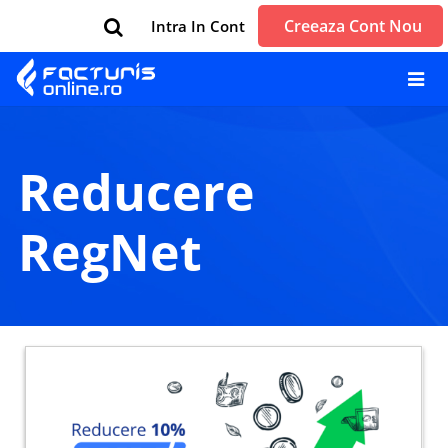
Creeaza Cont Nou
Intra In Cont
reducere
RegNet