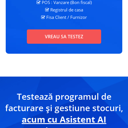
POS : Vanzare (Bon fiscal)
Registrul de casa
Fisa Client
/ Furnizor
VREAU SA TESTEZ
Testează programul de
facturare și gestiune stocuri,
acum cu Asistent AI