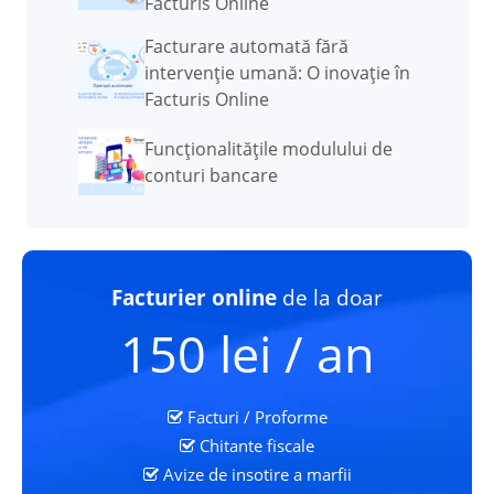
Facturis Online
Facturare automată fără
intervenție umană: O inovație în
Facturis Online
Funcţionalităţile modulului de
conturi bancare
Facturier online
de la doar
150 lei / an
Facturi / Proforme
Chitante fiscale
Avize de insotire a marfii