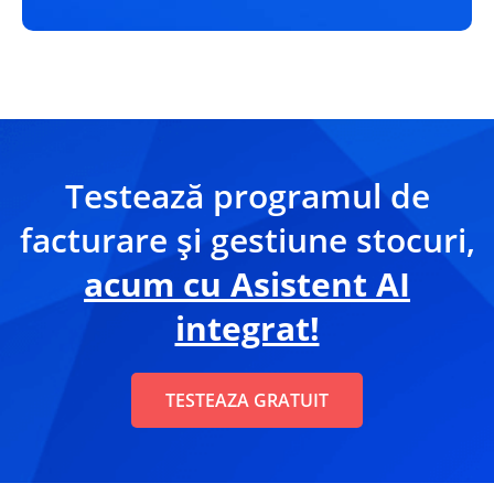
Testează programul de
facturare și gestiune stocuri,
acum cu Asistent AI
integrat!
TESTEAZA GRATUIT