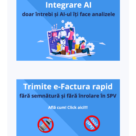
instalarea unui anumit driver special pentru
ea. Pasii necesari pentru conectarea casei
de marcat la calculator sunt: Se conecteaza
prin cablu de retea in reteaua locala ca orice
alt calculator Si practic va functiona din
prima ca si casa de marcat in retea putand
sa se trimita bonuri fiscale de la orice
calculator din acea retea Setari necesare in
programul de facturare online: se selecteaza
modelul casei de marcat : ATHLOS dupa care
se completeaza ip-ul casei din retea: acesta
se afla imediat ce se conecteaza casa de
marcat cu un cablu la reteaua locala va
aparea scris IP-ul primit pe ecranul casei de
marcat