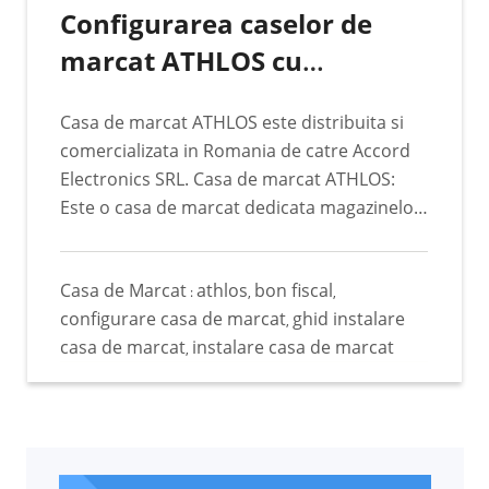
Online Se instaleaza driverul casei de marcat
Configurarea caselor de
de aici : link Se instaleaza un program ce
marcat ATHLOS cu
porneste casa de marcat din browser de aici
: link Se realizeaza urmatoarele setari in
programul de gestiune
programul Facturis Online :
Casa de marcat ATHLOS este distribuita si
stocuri Facturis Online
comercializata in Romania de catre Accord
Electronics SRL. Casa de marcat ATHLOS:
Este o casa de marcat dedicata magazinelor
mici si mijlocii. Este adaptabila. I se pot atasa
diferite periferice pentru a indeplini toate
Casa de Marcat
athlos
bon fiscal
cererile clientilor. Mai multe detalii tehnice
:
,
,
configurare casa de marcat
ghid instalare
despre aceasta casa de marcat gasiti si in
,
casa de marcat
instalare casa de marcat
urmatoarele linkuri: Manual de utilizare:
,
Descarca PDF Site de prezentare casa de
marcat ATHLOS Ghidul de instalare al casei
de marcat ATHLOS in programul Facturis
Online: Aceasta casa de marcat nu necesita