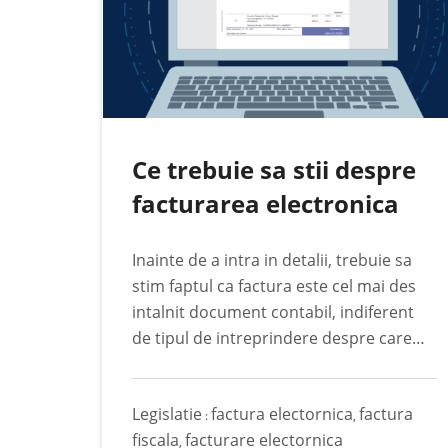
Ce trebuie sa stii despre
facturarea electronica
Inainte de a intra in detalii, trebuie sa
stim faptul ca factura este cel mai des
intalnit document contabil, indiferent
de tipul de intreprindere despre care
discutam. Factura este acel document
sau mesaj, pe suport hartie sau in
Legislatie
factura electornica
factura
format electronic, care
:
,
fiscala
facturare electornica
indeplineste conditiile stabilite de actul
,