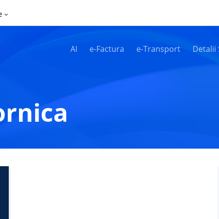
e
AI
e-Factura
e-Transport
Detalii
ornica