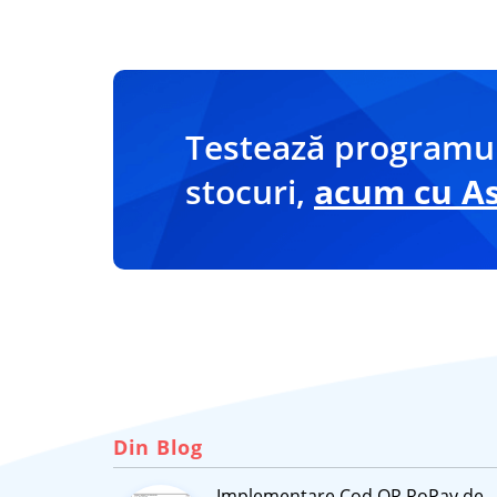
Testează programul
stocuri,
acum cu Asi
Din Blog
Implementare Cod QR RoPay de