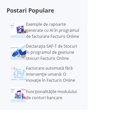
Postari Populare
Exemple de rapoarte
generate cu AI în programul
de facturare Facturis Online
Declarația SAF-T de Stocuri
în programul de gestiune
stocuri Facturis Online
Facturare automată fără
intervenție umană: O
inovație în Facturis Online
Funcţionalităţile modulului
de conturi bancare