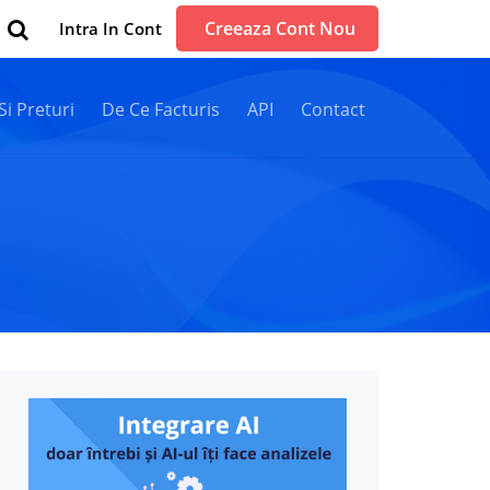
Creeaza Cont Nou
Intra In Cont
 Si Preturi
De Ce Facturis
API
Contact