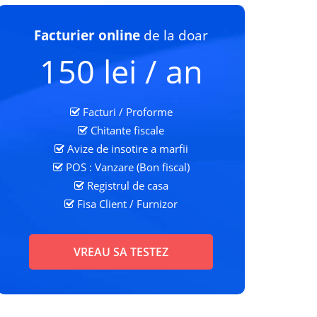
Facturier online
de la doar
150 lei / an
Facturi / Proforme
Chitante fiscale
Avize de insotire a marfii
POS : Vanzare (Bon fiscal)
Registrul de casa
Fisa Client
/ Furnizor
VREAU SA TESTEZ