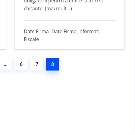
obligatorii pentru a emite facturi si
chitante. (mai mult…)
Date Firma
Date Firma
Informatii
:
,
Fiscale
…
6
7
8