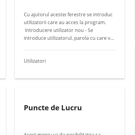
Cu ajutorul acestei ferestre se introduc
utilizatorii care au acces la program.
Introducere utilizator nou - Se
introduce utilizatorul, parola cu care va
intra in program, emailul, se selecteaza
statusul, tipul de acces, actul si numele
Utilizatori
utilizatorului. Dupa care se apasa
butonul Salveaza. (mai mult…)
Puncte de Lucru
Acest meniu va da posibilitatea sa