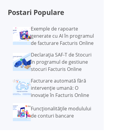
Postari Populare
Exemple de rapoarte
generate cu AI în programul
de facturare Facturis Online
Declarația SAF-T de Stocuri
în programul de gestiune
stocuri Facturis Online
Facturare automată fără
intervenție umană: O
inovație în Facturis Online
Funcţionalităţile modulului
de conturi bancare