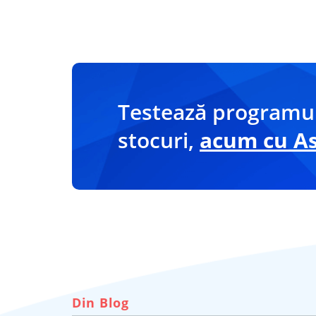
Testează programul
stocuri,
acum cu Asi
Din Blog