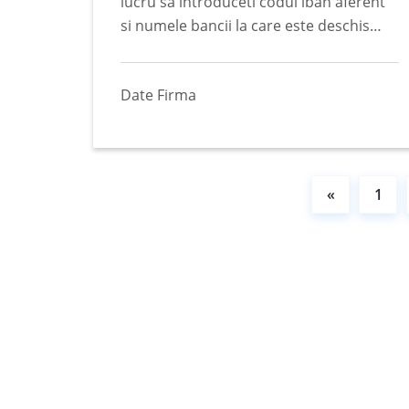
lucru sa introduceti codul iban aferent
si numele bancii la care este deschis
contul. (mai mult…)
Date Firma
«
1