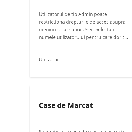
Utilizatorul de tip Admin poate
restrictiona drepturile de acces asupra
meniurilor ale unui User. Selectati
numele utilizatorului pentru care doriti
restrictionarea si apoi bifati sau debifati
drepturile de acces pentru utilizatorul
Utilizatori
selectat. Apasati butonul Salveaza. (mai
mult…)
Case de Marcat
Se poate seta casa de marcat care este