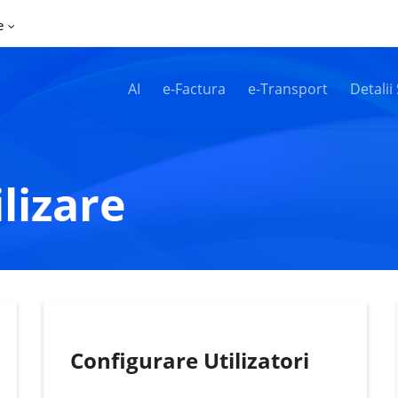
e
AI
e-Factura
e-Transport
Detalii
ilizare
Configurare Utilizatori