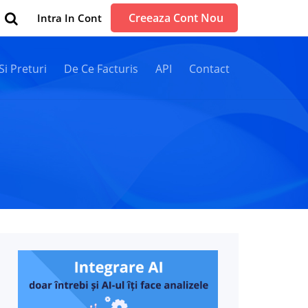
Creeaza Cont Nou
Intra In Cont
 Si Preturi
De Ce Facturis
API
Contact