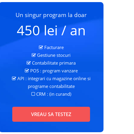
Un singur program la doar
450 lei / an
Facturare
Gestiune stocuri
Contabilitate primara
POS : program vanzare
API : integrari cu magazine online si
programe contabilitate
CRM : (in curand)
VREAU SA TESTEZ