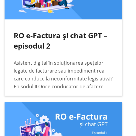
RO e-Factura și chat GPT –
episodul 2
Asistent digital în soluționarea spețelor
legate de facturare sau impediment real
care conduce la neconformitate legislativă?
Episodul II Orice conducător de afacere
responsabil va căuta cele mai bune soluții
legate de conformitate fiscală, digitală și
legislativă pentru afacerea condusă. Într-
o…