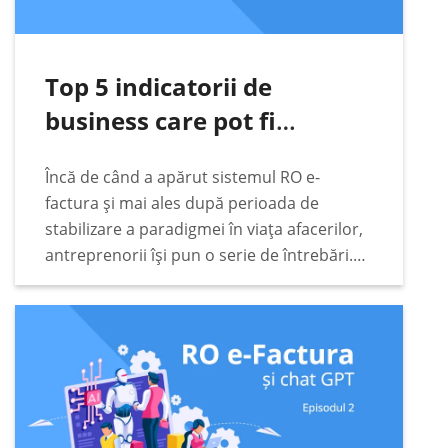
Top 5 indicatorii de
business care pot fi
urmăriți automat pe baza
Încă de când a apărut sistemul RO e-
datelor din RO e-Factura
factura și mai ales după perioada de
stabilizare a paradigmei în viața afacerilor,
antreprenorii își pun o serie de întrebări.
Unele dintre acestea sunt extrem de
pragmatice. Printre acestea se numără cele
legate…