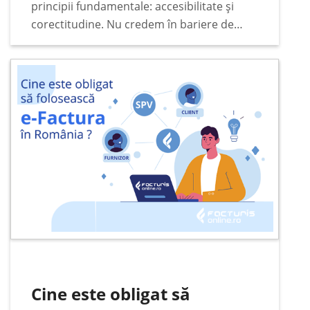
principii fundamentale: accesibilitate și
corectitudine. Nu credem în bariere de
preț, abonamente lunare fixe sau taxe
ascunse când vine vorba de funcțiile de
bază ale programului de facturare…
Cine este obligat să