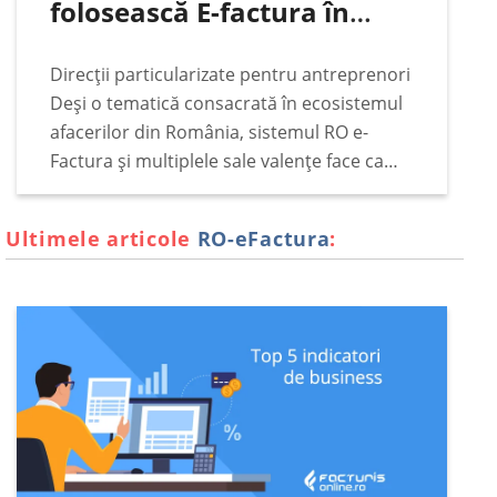
folosească E-factura în
România
Direcții particularizate pentru antreprenori
Deși o tematică consacrată în ecosistemul
afacerilor din România, sistemul RO e-
Factura și multiplele sale valențe face ca
subiectul să rămână constant pe podiumul
principalelor interese ale antreprenorilor,
Ultimele articole
RO-eFactura
:
indiferent de vremuri legislative și de
împrejurări fiscale.…