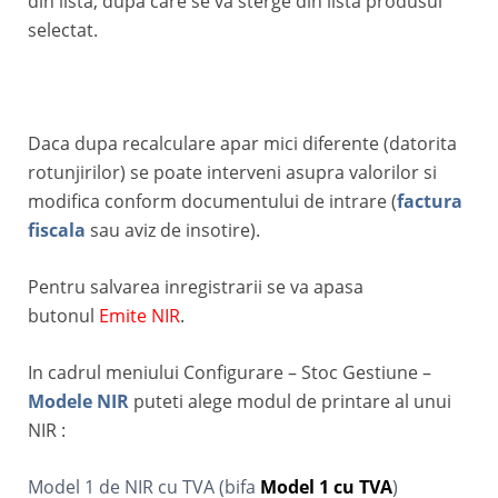
din lista, dupa care se va sterge din lista produsul
selectat.
Daca dupa recalculare apar mici diferente (datorita
rotunjirilor) se poate interveni asupra valorilor si
modifica conform documentului de intrare (
factura
fiscala
sau aviz de insotire).
Pentru salvarea inregistrarii se va apasa
butonul
Emite NIR
.
In cadrul meniului Configurare – Stoc Gestiune –
Modele NIR
puteti alege modul de printare al unui
NIR :
Model 1 de NIR cu TVA (bifa
Model 1 cu TVA
)