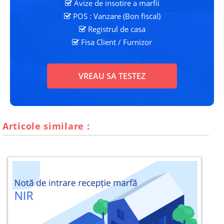
Avize de insotire a marfii
POS : Vanzare (Bon fiscal)
Registrul de casa
Fisa Client
/ Furnizor
VREAU SA TESTEZ
Articole similare :