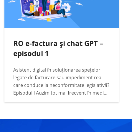
RO e-factura și chat GPT –
episodul 1
Asistent digital în soluționarea spețelor
legate de facturare sau impediment real
care conduce la neconformitate legislativă?
Episodul I Auzim tot mai frecvent în mediul
de afaceri faptul că tot mai mulți deținători
de business apelează la sfaturile unui
asistent digital…