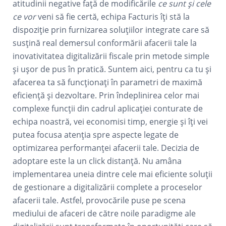
atitudinii negative față de modificările
ce sunt și cele
ce vor
veni să fie certă, echipa Facturis îți stă la
dispoziție prin furnizarea soluțiilor integrate care să
susțină real demersul conformării afacerii tale la
inovativitatea digitalizării fiscale prin metode simple
și ușor de pus în pratică. Suntem aici, pentru ca tu și
afacerea ta să funcționați în parametri de maximă
eficiență și dezvoltare. Prin îndeplinirea celor mai
complexe funcții din cadrul aplicației conturate de
echipa noastră, vei economisi timp, energie și îți vei
putea focusa atenția spre aspecte legate de
optimizarea performanței afacerii tale. Decizia de
adoptare este la un click distanță. Nu amâna
implementarea uneia dintre cele mai eficiente soluții
de gestionare a digitalizării complete a proceselor
afacerii tale. Astfel, provocările puse pe scena
mediului de afaceri de către noile paradigme ale