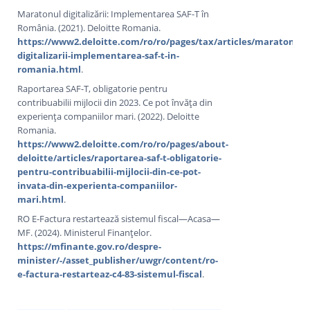
Maratonul digitalizării: Implementarea SAF-T în
România. (2021). Deloitte Romania.
https://www2.deloitte.com/ro/ro/pages/tax/articles/maratonul-
digitalizarii-implementarea-saf-t-in-
romania.html
.
Raportarea SAF-T, obligatorie pentru
contribuabilii mijlocii din 2023. Ce pot învăța din
experiența companiilor mari. (2022). Deloitte
Romania.
https://www2.deloitte.com/ro/ro/pages/about-
deloitte/articles/raportarea-saf-t-obligatorie-
pentru-contribuabilii-mijlocii-din-ce-pot-
invata-din-experienta-companiilor-
mari.html
.
RO E-Factura restartează sistemul fiscal—Acasa—
MF. (2024). Ministerul Finanțelor.
https://mfinante.gov.ro/despre-
minister/-/asset_publisher/uwgr/content/ro-
e-factura-restarteaz-c4-83-sistemul-fiscal
.