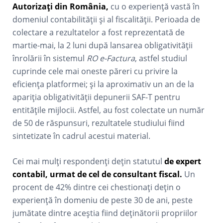
Autorizați din România,
cu o experiență vastă în
domeniul contabilității și al fiscalității. Perioada de
colectare a rezultatelor a fost reprezentată de
martie-mai, la 2 luni după lansarea obligativității
înrolării în sistemul
RO e-Factura
, astfel studiul
cuprinde cele mai oneste păreri cu privire la
eficiența platformei; și la aproximativ un an de la
apariția obligativității depunerii SAF-T pentru
entitățile mijlocii. Astfel, au fost colectate un număr
de 50 de răspunsuri, rezultatele studiului fiind
sintetizate în cadrul acestui material.
Cei mai mulți respondenți dețin statutul
de expert
contabil, urmat de cel de consultant fiscal.
Un
procent de 42% dintre cei chestionați dețin o
experiență în domeniu de peste 30 de ani, peste
jumătate dintre aceștia fiind deținătorii propriilor