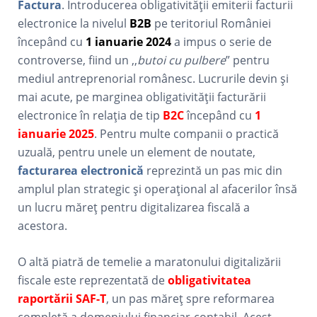
Factura
. Introducerea obligativității emiterii facturii
electronice la nivelul
B2B
pe teritoriul României
începând cu
1 ianuarie 2024
a impus o serie de
controverse, fiind un ,,
butoi cu pulbere
” pentru
mediul antreprenorial românesc. Lucrurile devin și
mai acute, pe marginea obligativității facturării
electronice în relația de tip
B2C
începând cu
1
ianuarie 2025
. Pentru multe companii o practică
uzuală, pentru unele un element de noutate,
facturarea electronică
reprezintă un pas mic din
amplul plan strategic și operațional al afacerilor însă
un lucru măreț pentru digitalizarea fiscală a
acestora.
O altă piatră de temelie a maratonului digitalizării
fiscale este reprezentată de
obligativitatea
raportării SAF-T
, un pas măreț spre reformarea