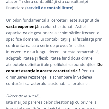
afaceri în sfera contabilității și a consultanței
financiare (
servicii de contabilitate
).
Un pilon fundamental al cercetării este susținut de
vasta experiență
a celor chestionați. Astfel,
capacitatea de gestionare a schimbărilor frecvente
specifice domeniului contabilității și al fiscalității prin
confruntarea cu o serie de provocări ciclice
intervenite de-a lungul deceniilor este remarcabilă,
adaptabilitatea și flexibilitatea fiind două dintre
atributele definitorii ale profilului respondenților.
De
ce sunt esențiale aceste caracteristici?
Pentru
diminuarea rezistenței la schimbare în vederea
conturării caracterului sustenabil al profesiei.
Direct de la sursă…
Iată mai jos părerea celor chestionați cu privire la
impactul modificărilor legislative majore aduse de