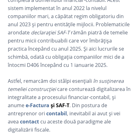
completă a domeniului financiar-contabil. Acest
sistem implementat în anul 2022 la nivelul
companiilor mari, a căpătat regim obligatoriu din
anul 2023 și pentru entitățile mijlocii. Problematicile
arondate
declarației SAF-T
rămân piatră de temelie
pentru micii contribuabili care vor îmbrățișa
practica începând cu anul 2025. Și aici lucrurile se
schimbă, odată cu obligația companiilor mici de a
întocmi D406 începând cu 1 ianuarie 2025.
Astfel, remarcăm doi stâlpi esențiali
în susținerea
temeliei construcției
care conturează digitalizarea în
integralitate a procesului financiar-contabil, și
anume
e-Factura
și SAF-T
. Din postura de
antreprenor ori
contabil
, inevitabil ai avut și vei
avea
contact
cu aceste două paradigme ale
digitalizării fiscale.