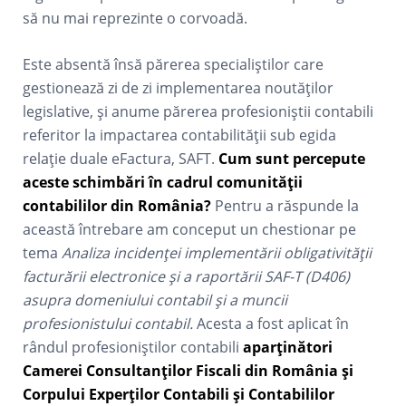
să nu mai reprezinte o corvoadă.
Este absentă însă părerea specialiștilor care
gestionează zi de zi implementarea noutăților
legislative, și anume părerea profesioniștii contabili
referitor la impactarea contabilității sub egida
relație duale eFactura, SAFT.
Cum sunt percepute
aceste schimbări în cadrul comunității
contabililor din România?
Pentru a răspunde la
această întrebare am conceput un chestionar pe
tema
Analiza incidenței implementării obligativității
facturării electronice și a raportării SAF-T (D406)
asupra domeniului contabil și a muncii
profesionistului contabil.
Acesta a fost aplicat în
rândul profesioniștilor contabili
aparținători
Camerei Consultanților Fiscali din România și
Corpului Experților Contabili și Contabililor