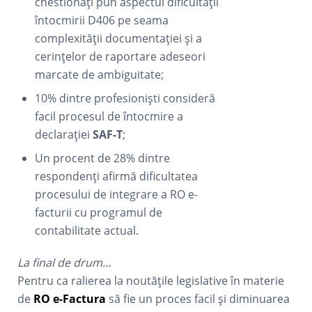
chestionați pun aspectul dificultății
întocmirii D406 pe seama
complexității documentației și a
cerințelor de raportare adeseori
marcate de ambiguitate;
10% dintre profesioniști consideră
facil procesul de întocmire a
declarației
SAF-T
;
Un procent de 28% dintre
respondenți afirmă dificultatea
procesului de integrare a RO e-
facturii cu programul de
contabilitate actual.
La final de drum…
Pentru ca ralierea la noutățile legislative în materie
de
RO e-Factura
să fie un proces facil și diminuarea