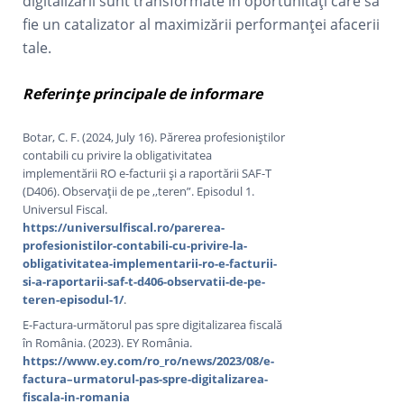
digitalizării sunt transformate în oportunități care să
fie un catalizator al maximizării performanței afacerii
tale.
Referințe principale de informare
Botar, C. F. (2024, July 16). Părerea profesioniștilor
contabili cu privire la obligativitatea
implementării RO e-facturii și a raportării SAF-T
(D406). Observații de pe ,,teren”. Episodul 1.
Universul Fiscal.
https://universulfiscal.ro/parerea-
profesionistilor-contabili-cu-privire-la-
obligativitatea-implementarii-ro-e-facturii-
si-a-raportarii-saf-t-d406-observatii-de-pe-
teren-episodul-1/
.
E-Factura-următorul pas spre digitalizarea fiscală
în România. (2023). EY România.
https://www.ey.com/ro_ro/news/2023/08/e-
factura–urmatorul-pas-spre-digitalizarea-
fiscala-in-romania