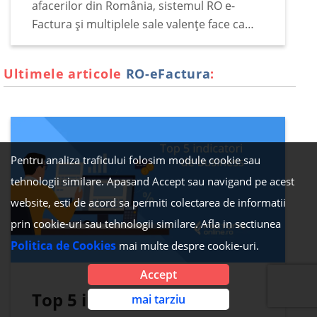
afacerilor din România, sistemul RO e-
Factura și multiplele sale valențe face ca
subiectul să rămână constant pe podiumul
principalelor interese ale antreprenorilor,
Ultimele articole
RO-eFactura
:
indiferent de vremuri legislative și de
împrejurări fiscale.…
Pentru analiza traficului folosim module cookie sau
tehnologii similare. Apasand Accept sau navigand pe acest
website, esti de acord sa permiti colectarea de informatii
prin cookie-uri sau tehnologii similare. Afla in sectiunea
Politica de Cookies
mai multe despre cookie-uri.
Accept
Top 5 indicatorii de
mai tarziu