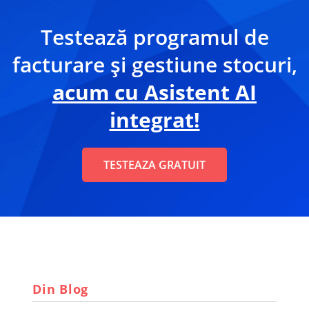
Testează programul de
facturare și gestiune stocuri,
acum cu Asistent AI
integrat!
TESTEAZA GRATUIT
Din Blog