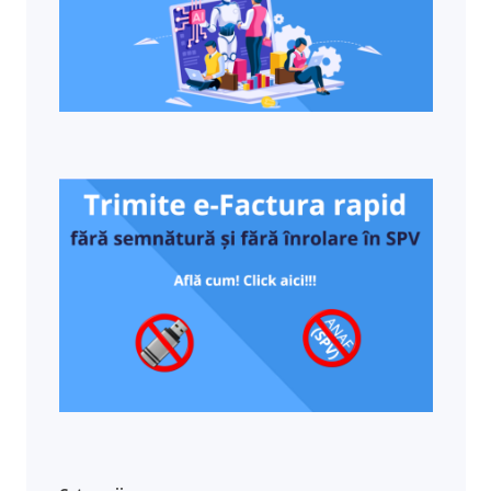
cumparator (este marcata cu rosu) Partial
Platita - factura a fost emisa si platita partial
de catre cumparator (este marcata cu gri)
Platita - factura a fost emisa si platita de
catre cumparator (este marcata cu negru)
Anulata - factura a fost emisa si anulata din
anumite motive (este marcata cu verde)
Puteti printa o factura selectata prin simpla
apasare a unui dublu-click pe factura
selectata. PDF – permite exportul
inregistrarilor in format PDF. XLS – permite
exportul inregistrarilor in format XLS.