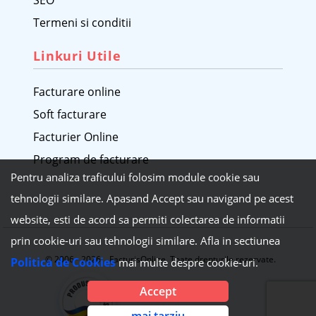
SEO
Termeni si conditii
Linkuri Utile
Facturare online
Soft facturare
Facturier Online
Program de facturare
Pentru analiza traficului folosim module cookie sau
tehnologii similare. Apasand Accept sau navigand pe acest
website, esti de acord sa permiti colectarea de informatii
prin cookie-uri sau tehnologii similare. Afla in sectiunea
© 2006 - 2026 FacturisOnline. Toate drepturile rezervate.
Politica de Cookies
mai multe despre cookie-uri.
Accept