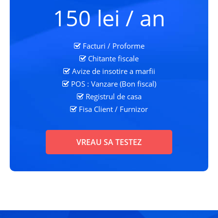
150 lei / an
Facturi / Proforme
Chitante fiscale
Avize de insotire a marfii
POS : Vanzare (Bon fiscal)
Registrul de casa
Fisa Client
/ Furnizor
VREAU SA TESTEZ