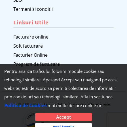
SEO
Termeni si conditii
Linkuri Utile
Facturare online
Soft facturare
Facturier Online
Program de facturare
Pentru analiza traficului folosim module cookie sau
tehnologii similare. Apasand Accept sau navigand pe acest
website, esti de acord sa permiti colectarea de informatii
prin cookie-uri sau tehnologii similare. Afla in sectiunea
© 2006 - 2026 FacturisOnline. Toate drepturile rezervate.
Politica de Cookies
mai multe despre cookie-uri.
Accept