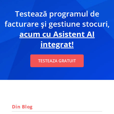
Testează programul de
facturare și gestiune stocuri,
acum cu Asistent AI
integrat!
TESTEAZA GRATUIT
Din Blog