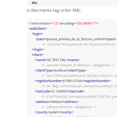
die
si descrierea tag-urilor XML:
<?
xml version=
"1.0"
 encoding=
"ISO-8859-1"
?>
<
addClient
>
<
login
>
<
pass
>
!parola_primita_de_la_facturis_online!
</
pass
>
<!-- cod unic firma generat din facturis-online.ro -
</
login
>
<
client
>
<
name
>
SC TEST SRL
</
name
>
<!-- numele complet al clientului - obligatoriu -->
<
clientType
>
Juridica
</
clientType
>
<!-- tipul clientului (persoana <Juridica, Fizica>) - o
<
registerNumber
>
J/1981/2134
</
registerNumber
>
<!-- Nr. Reg. Comertului (pt. persoane juridice) / CI 
<
taxCode
>
ro 123455
</
taxCode
>
<!-- Cod Fiscal (pt. persoane juridice) /CNP (pt. per
<
address
>
Adresa
</
address
>
<!-- adresa clientului - obligatoriu -->
<
county
>
Judet
</
county
>