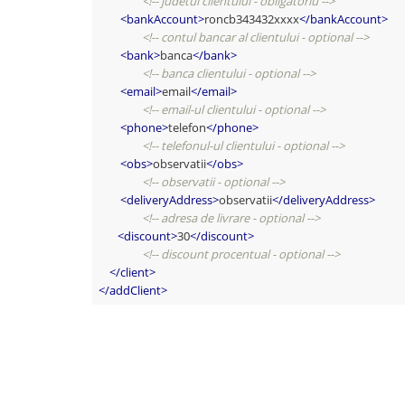
<!-- judetul clientului - obligatoriu -->
<
bankAccount
>
roncb343432xxxx
</
bankAccount
>
<!-- contul bancar al clientului - optional -->
<
bank
>
banca
</
bank
>
<!-- banca clientului - optional -->
<
email
>
email
</
email
>
<!-- email-ul clientului - optional -->
<
phone
>
telefon
</
phone
>
<!-- telefonul-ul clientului - optional -->
<
obs
>
observatii
</
obs
>
<!-- observatii - optional -->
<
deliveryAddress
>
observatii
</
deliveryAddress
>
<!-- adresa de livrare - optional -->
<
discount
>
30
</
discount
>
<!-- discount procentual - optional -->
</
client
>
</
addClient
>