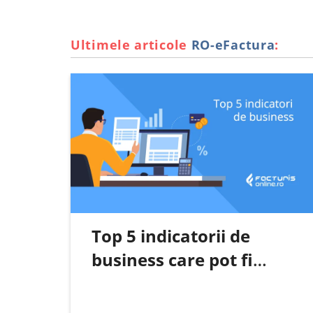
Ultimele articole
RO-eFactura
:
Top 5 indicatorii de
business care pot fi
urmăriți automat pe baza
datelor din RO e-Factura