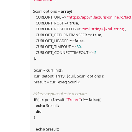
 $curl_options = 
array
(

    CURLOPT_URL => 
"https://appv1.facturis-online.ro/fac
    CURLOPT_POST => 
true
,

    CURLOPT_POSTFIELDS => 
"xml_string=$xml_string"
,

    CURLOPT_RETURNTRANSFER => 
true
,

    CURLOPT_HEADER => 
false
,

    CURLOPT_TIMEOUT => 
30
,

    CURLOPT_CONNECTTIMEOUT => 
5
  );

  $curl = curl_init();

  curl_setopt_array( $curl, $curl_options );

  $result = curl_exec( $curl );

//daca raspunsul este o eroare
if
 (strrpos($result, 
"Eroare"
) !== 
false
){

echo
 $result;

die
;

  }

echo
 $result;
