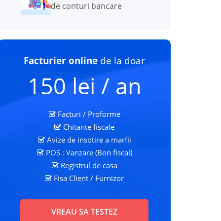
de conturi bancare
Facturier online
de la doar
150 lei / an
Facturi / Proforme
Chitante fiscale
Avize de insotire a marfii
POS : Vanzare (Bon fiscal)
Registrul de casa
Fisa Client
/ Furnizor
VREAU SA TESTEZ