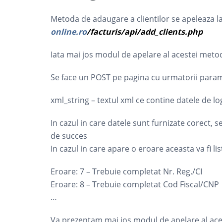
Metoda de adaugare a clientilor se apeleaza l
online.ro
/facturis/api/add_clients.php
Iata mai jos modul de apelare al acestei meto
Se face un POST pe pagina cu urmatorii param
xml_string – textul xml ce contine datele de log
In cazul in care datele sunt furnizate corect, s
de succes
In cazul in care apare o eroare aceasta va fi l
Eroare: 7 – Trebuie completat Nr. Reg./CI
Eroare: 8 – Trebuie completat Cod Fiscal/CNP
…
Va prezentam mai jos modul de apelare al ace