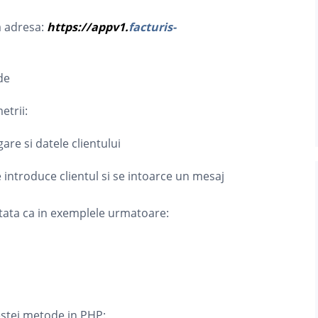
a adresa:
https://appv1.
facturis-
de
etrii:
are si datele clientului
e introduce clientul si se intoarce un mesaj
istata ca in exemplele urmatoare:
stei metode in PHP: