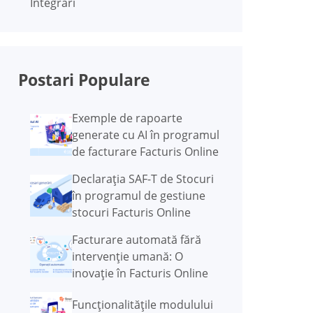
Integrari
Postari Populare
Exemple de rapoarte
generate cu AI în programul
de facturare Facturis Online
Declarația SAF-T de Stocuri
în programul de gestiune
stocuri Facturis Online
Facturare automată fără
intervenție umană: O
inovație în Facturis Online
Funcţionalităţile modulului