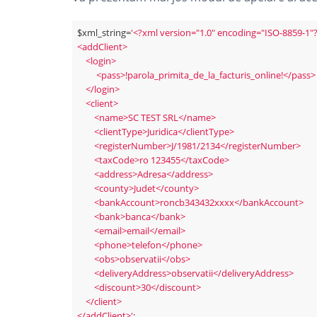
$xml_string=
'<?xml version="1.0" encoding="ISO-8859-1"?
<addClient>

    <login>

         <pass>!parola_primita_de_la_facturis_online!</pass>

    </login>   

    <client>

        <name>SC TEST SRL</name>

        <clientType>Juridica</clientType>

        <registerNumber>J/1981/2134</registerNumber>

        <taxCode>ro 123455</taxCode>

        <address>Adresa</address>

        <county>Judet</county>

        <bankAccount>roncb343432xxxx</bankAccount>

        <bank>banca</bank>

        <email>email</email>

        <phone>telefon</phone>

        <obs>observatii</obs>

        <deliveryAddress>observatii</deliveryAddress>

        <discount>30</discount>

    </client>

</addClient>'
;
