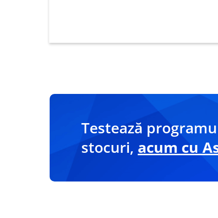
Testează programul
stocuri,
acum cu Asi