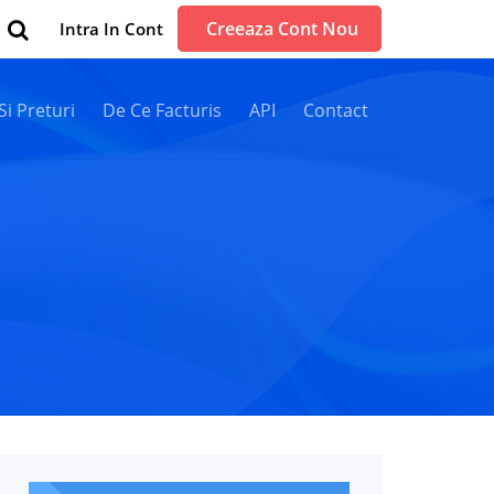
Creeaza Cont Nou
Intra In Cont
 Si Preturi
De Ce Facturis
API
Contact