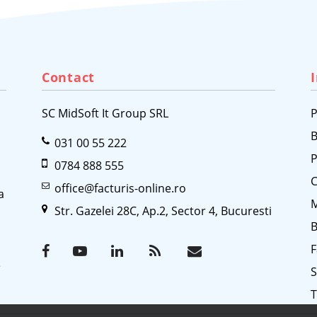
Contact
SC MidSoft It Group SRL
P
B
031 00 55 222
P
0784 888 555
C
office@facturis-online.ro
a
M
Str. Gazelei 28C, Ap.2, Sector 4, Bucuresti
B
F
e
T