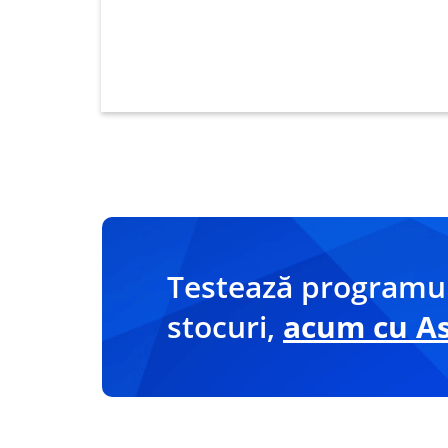
datelor din RO e-Factura
Testează programul
stocuri,
acum cu Asi