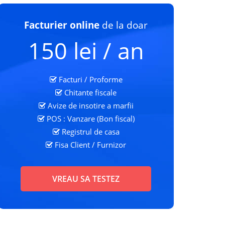
Facturier online
de la doar
150 lei / an
Facturi / Proforme
Chitante fiscale
Avize de insotire a marfii
POS : Vanzare (Bon fiscal)
Registrul de casa
Fisa Client
/ Furnizor
VREAU SA TESTEZ