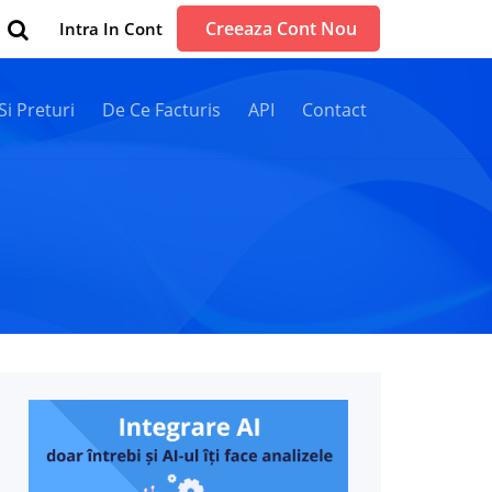
Creeaza Cont Nou
Intra In Cont
 Si Preturi
De Ce Facturis
API
Contact