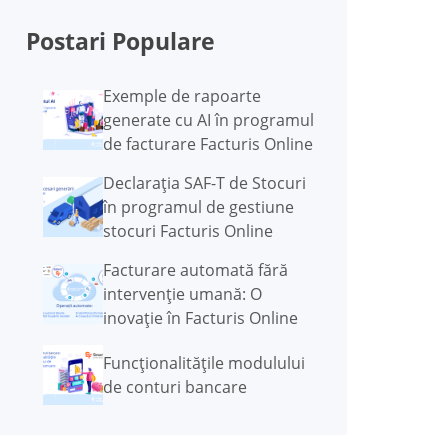
Postari Populare
Exemple de rapoarte
generate cu AI în programul
de facturare Facturis Online
Declarația SAF-T de Stocuri
în programul de gestiune
stocuri Facturis Online
Facturare automată fără
intervenție umană: O
inovație în Facturis Online
Funcţionalităţile modulului
de conturi bancare