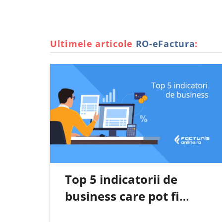
Ultimele articole
RO-eFactura
:
Top 5 indicatorii de
business care pot fi
urmăriți automat pe baza