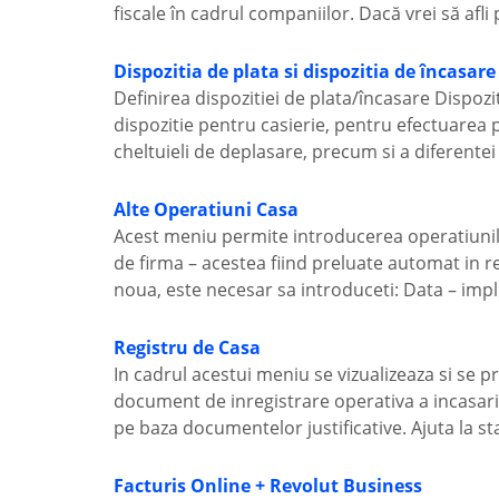
fiscale în cadrul companiilor. Dacă vrei să afli p
Dispozitia de plata si dispozitia de încasare
Definirea dispozitiei de plata/încasare Dispoz
dispozitie pentru casierie, pentru efectuarea 
cheltuieli de deplasare, precum si a diferentei 
Alte Operatiuni Casa
Acest meniu permite introducerea operatiunilo
de firma – acestea fiind preluate automat in r
noua, este necesar sa introduceti: Data – impli
Registru de Casa
In cadrul acestui meniu se vizualizeaza si se p
document de inregistrare operativa a incasarilo
pe baza documentelor justificative. Ajuta la stab
Facturis Online + Revolut Business