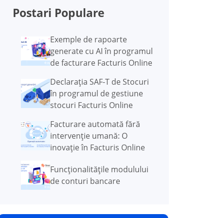
Postari Populare
Exemple de rapoarte
generate cu AI în programul
de facturare Facturis Online
Declarația SAF-T de Stocuri
în programul de gestiune
stocuri Facturis Online
Facturare automată fără
intervenție umană: O
inovație în Facturis Online
Funcţionalităţile modulului
de conturi bancare