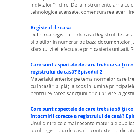
indivizilor în cifre. De la instrumente arhaic
tehnologice avansate, comensurarea averii indi
Registrul de casa
Definirea registrului de casa Registrul de cas
si platilor in numerar pe baza documentelor just
sfarsitul zilei, efectuate prin casieria unitatii.
Care sunt aspectele de care trebuie să ții c
registrului de casă? Episodul 2
Materialul anterior pe tema normelor care tr
cu încasări și plăți a scos în lumină principal
pentru evitarea sancțiunilor cu privire la gesti
Care sunt aspectele de care trebuie să ții 
întocmirii corecte a registrului de casă? Epi
Unul dintre cele mai recente materiale publica
locul registrului de casă în contexte noi dicta