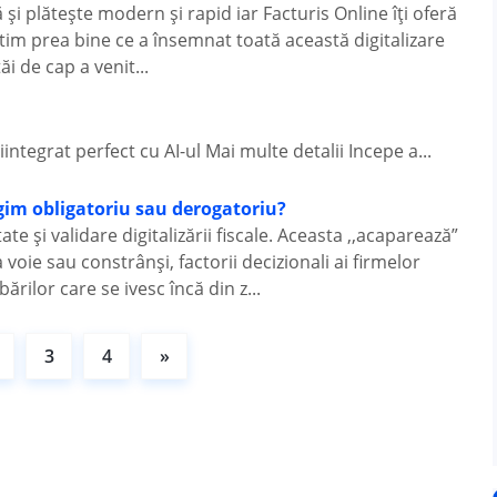
i plătește modern și rapid iar Facturis Online îți oferă
tim prea bine ce a însemnat toată această digitalizare
i de cap a venit...
ntegrat perfect cu AI-ul Mai multe detalii Incepe a...
egim obligatoriu sau derogatoriu?
te și validare digitalizării fiscale. Aceasta ,,acaparează”
oie sau constrânși, factorii decizionali ai firmelor
rilor care se ivesc încă din z...
3
4
»