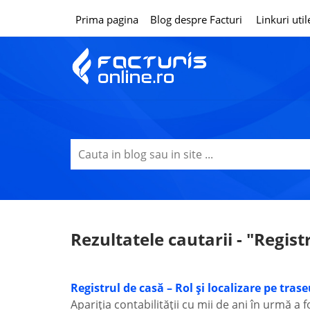
Prima pagina
Blog despre Facturi
Linkuri util
Rezultatele cautarii - "Regist
Registrul de casă – Rol și localizare pe tras
Apariția contabilității cu mii de ani în urmă a f