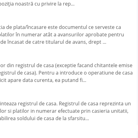
oziția noastră cu privire la rep...
itia de plata/încasare este documentul ce serveste ca
platilor în numerar atât a avansurilor aprobate pentru
de încasat de catre titularul de avans, drept ...
r din registrul de casa (exceptie facand chitantele emise
egistrul de casa). Pentru a introduce o operatiune de casa
cit apare data curenta, ea putand fi...
rinteaza registrul de casa. Registrul de casa reprezinta un
r si platilor in numerar efectuate prin casieria unitatii,
ilirea soldului de casa de la sfarsitu...