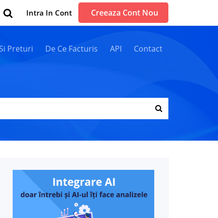
Creeaza Cont Nou
Intra In Cont
 Si Preturi
De Ce Facturis
API
Contact