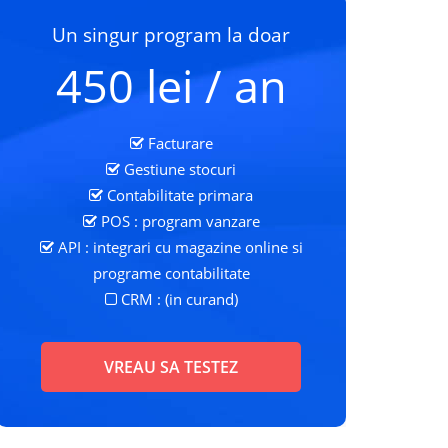
Un singur program la doar
450 lei / an
Facturare
Gestiune stocuri
Contabilitate primara
POS : program vanzare
API : integrari cu magazine online si
programe contabilitate
CRM : (in curand)
VREAU SA TESTEZ