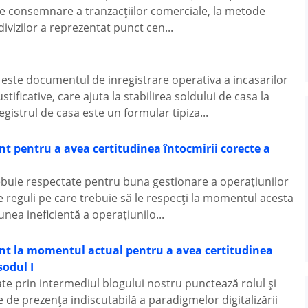
e de consemnare a tranzacțiilor comerciale, la metode
vizilor a reprezentat punct cen...
a este documentul de inregistrare operativa a incasarilor
ificative, care ajuta la stabilirea soldului de casa la
 Registrul de casa este un formular tipiza...
ont pentru a avea certitudinea întocmirii corecte a
ebuie respectate pentru buna gestionare a operațiunilor
ele reguli pe care trebuie să le respecți la momentul acesta
unea ineficientă a operațiunilo...
cont la momentul actual pentru a avea certitudinea
sodul I
te prin intermediul blogului nostru punctează rolul și
te de prezența indiscutabilă a paradigmelor digitalizării