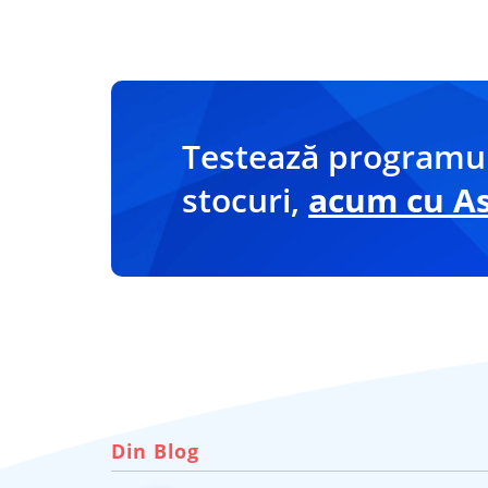
Testează programul
stocuri,
acum cu Asi
Din Blog