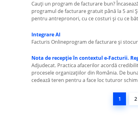
Cauți un program de facturare bun? Încasează ș
programul de facturare gratuit până la 5 ani Ș
pentru antrepronori, cu ce costuri și cu ce bătă
Integrare AI
Facturis Onlineprogram de facturare și stocurii
Nota de recepție în contextul e-Facturii. R
Adjudecat. Practica afacerilor acordă credibilita
procesele organizațiilor din România. De buna v
cedează teren pentru a face loc tuturor schimbă
1
2