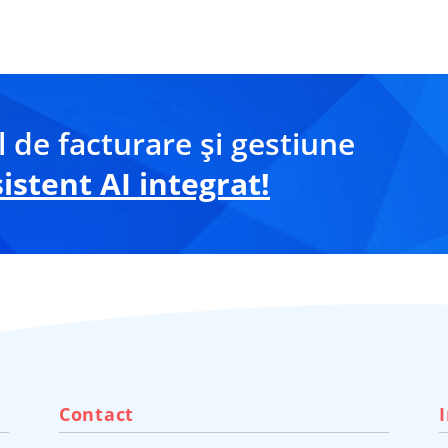
 de facturare și gestiune
stent AI integrat!
Contact