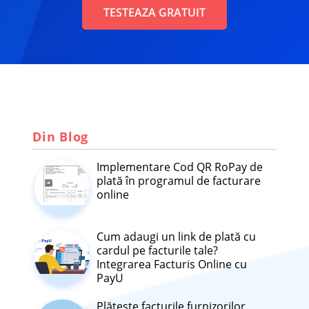
TESTEAZA GRATUIT
Din Blog
Implementare Cod QR RoPay de
plată în programul de facturare
online
Cum adaugi un link de plată cu
cardul pe facturile tale?
Integrarea Facturis Online cu
PayU
Plătește facturile furnizorilor