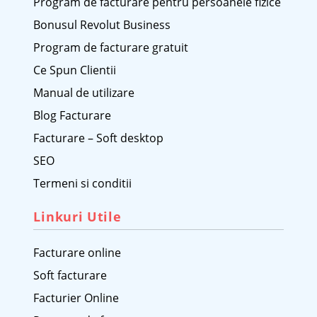
Program de facturare pentru persoanele fizice
Bonusul Revolut Business
Program de facturare gratuit
Ce Spun Clientii
Manual de utilizare
Blog Facturare
Facturare – Soft desktop
SEO
Termeni si conditii
Linkuri Utile
Facturare online
Soft facturare
Facturier Online