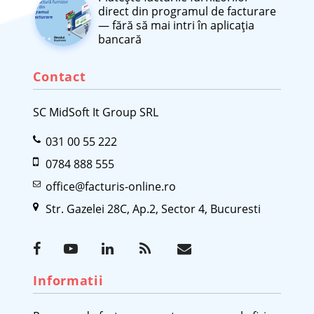
direct din programul de facturare
— fără să mai intri în aplicația
bancară
Contact
SC MidSoft It Group SRL
031 00 55 222
0784 888 555
office@facturis-online.ro
Str. Gazelei 28C, Ap.2, Sector 4, Bucuresti
Informatii