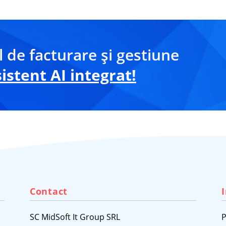
 de facturare și gestiune
stent AI integrat!
Contact
SC MidSoft It Group SRL
P