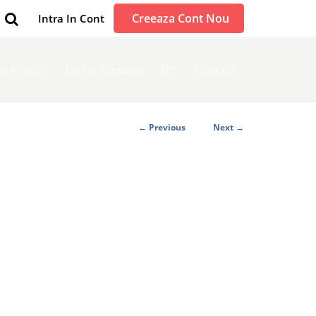
Creeaza Cont Nou
Intra In Cont
 Si Preturi
De Ce Facturis
API
Contact
← Previous
Next →