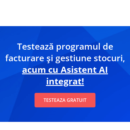
Testează programul de
facturare și gestiune stocuri,
acum cu Asistent AI
integrat!
TESTEAZA GRATUIT