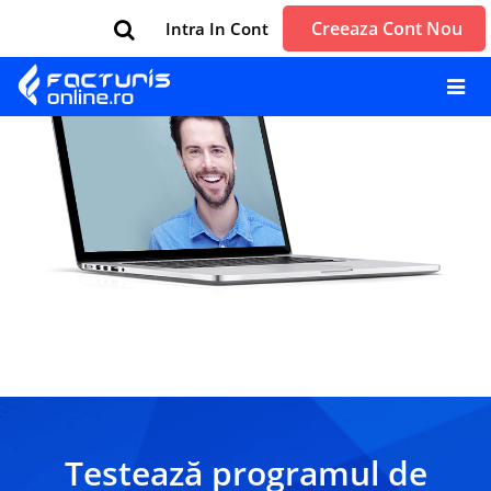
Creeaza Cont Nou
Intra In Cont
← Previous
Next →
Testează programul de