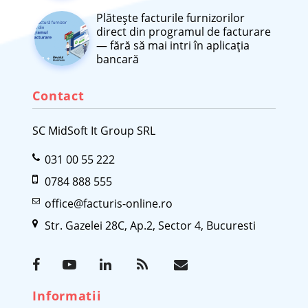
Plătește facturile furnizorilor
direct din programul de facturare
— fără să mai intri în aplicația
bancară
Contact
SC MidSoft It Group SRL
031 00 55 222
0784 888 555
office@facturis-online.ro
Str. Gazelei 28C, Ap.2, Sector 4, Bucuresti
Informatii