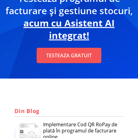
facturare și gestiune stocuri,
acum cu Asistent AI
integrat!
TESTEAZA GRATUIT
Din Blog
Implementare Cod QR RoPay de
plată în programul de facturare
online