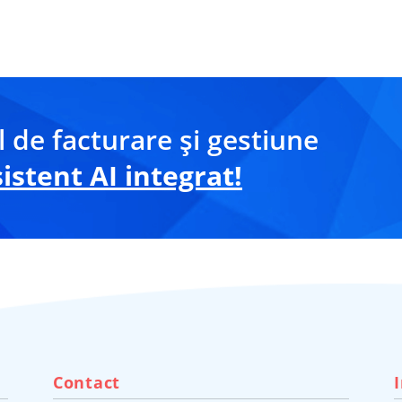
 de facturare și gestiune
stent AI integrat!
Contact