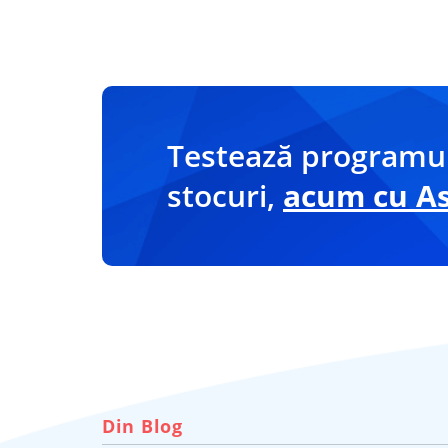
Testează programul
stocuri,
acum cu Asi
Din Blog