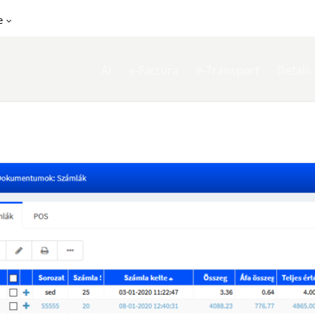
e
AI
e-Factura
e-Transport
Detalii