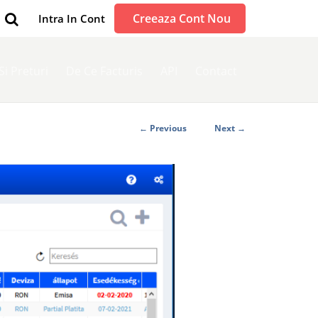
Creeaza Cont Nou
Intra In Cont
 Si Preturi
De Ce Facturis
API
Contact
← Previous
Next →